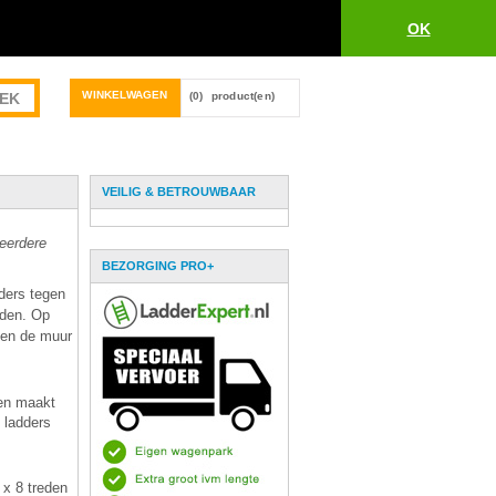
OK
WINKELWAGEN
(0)
product(en)
VEILIG & BETROUWBAAR
meerdere
BEZORGING PRO+
ders tegen
rden. Op
gen de muur
den maakt
 ladders
 x 8 treden