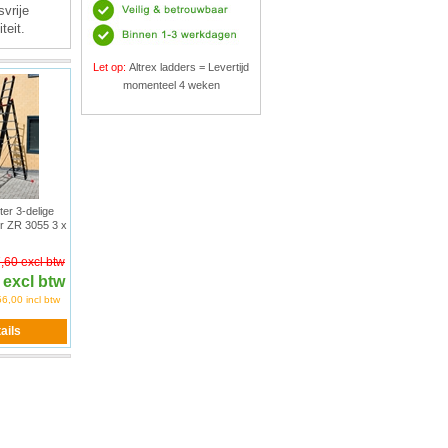
vrije
teit.
Let op:
Altrex ladders = Levertijd
momenteel 4 weken
ter 3-delige
r ZR 3055 3 x
,60 excl btw
 excl btw
6,00 incl btw