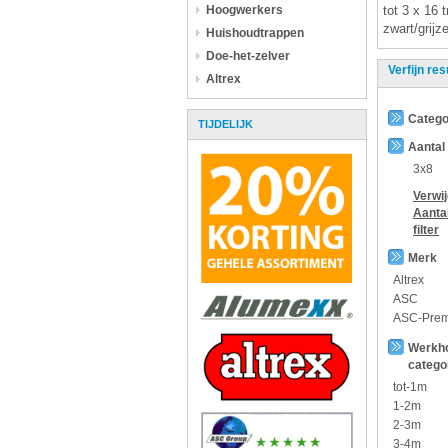
Hoogwerkers
tot 3 x 16 
zwart/grijz
Huishoudtrappen
Doe-het-zelver
Verfijn res
Altrex
Catego
TIJDELIJK
Aantal
3x8
Verwi
Aanta
filter
Merk
Altrex
ASC
ASC-Pre
Werkh
catego
tot-1m
1-2m
2-3m
3-4m