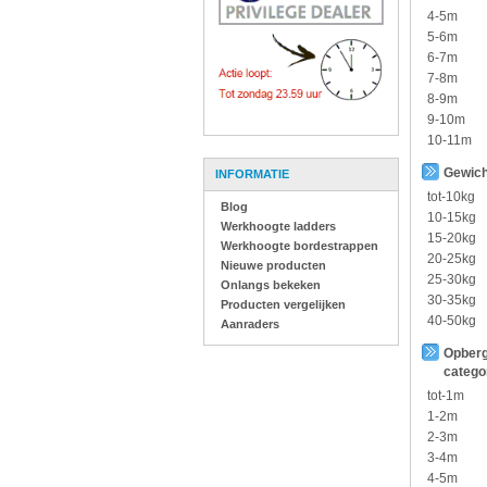
4-5m
5-6m
6-7m
7-8m
8-9m
9-10m
10-11m
Gewich
INFORMATIE
tot-10kg
Blog
10-15kg
Werkhoogte ladders
15-20kg
Werkhoogte bordestrappen
20-25kg
Nieuwe producten
25-30kg
Onlangs bekeken
30-35kg
Producten vergelijken
40-50kg
Aanraders
Opberg
catego
tot-1m
1-2m
2-3m
3-4m
4-5m