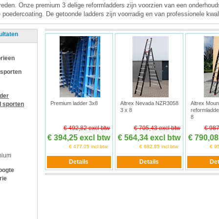
treden. Onze premium 3 delige reformladders zijn voorzien van een onderhouds
e poedercoating. De getoonde ladders zijn voorradig en van professionele kwali
ultaten
rieen
 sporten
jder
Premium ladder 3x8
Altrex Nevada NZR3058
Altrex Moun
l sporten
3 x 8
reformladde
8
€ 492,82 excl btw
€ 705,43 excl btw
€ 987
€ 394,25 excl btw
€ 564,34 excl btw
€ 790,08
€ 477,05 incl btw
€ 682,85 incl btw
€ 95
mium
oogte
rie