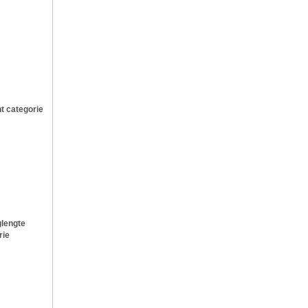
t categorie
lengte
rie