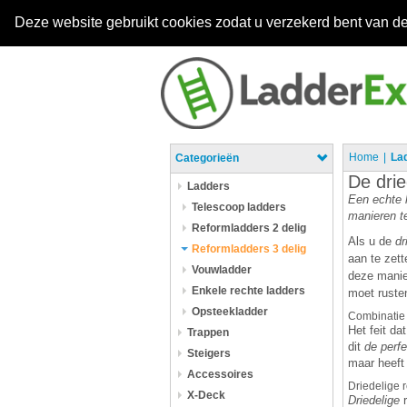
Deze website gebruikt cookies zodat u verzekerd bent van de
Home
La
Categorieën
De drie
Ladders
Een echte k
Telescoop ladders
manieren te
Reformladders 2 delig
Als u de
dr
Reformladders 3 delig
aan te zet
Vouwladder
deze manie
Enkele rechte ladders
moet rusten
Opsteekladder
Combinatie
Het feit d
Trappen
dit
de perfe
Steigers
maar heeft 
Accessoires
Driedelige 
X-Deck
Driedelige