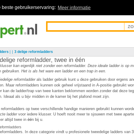
 beste gebruikerservaring:
Meer informatie
dders
|
3 delige reformladders
delige reformladder, twee in één
lusser kan eigenlijk niet zonder een reformladder. Deze ideale ladder is op 
 gebruiken. Het is als het ware een ladder en een trap in een.
iedelige
reformladder
als ladder gebruik kunt u deze gebruiken door ergens an
ten. Maar reformladders kunnen ook
geheel vrijstaand in A-positie gebruikt wo
r kan de ladder/trap van twee kanten beklommen worden zonder dat deze te
. Ideaal als u bijv midden in de kamer bij het plafond moet zijn.
at reformladders op twee verschillende handige manieren gebruikt kunnen wor
cte ladder
voor iedere klusser. U hoeft nooit meer te sjouwen met twee aparte
er altijd twee in
é
é
n bij u.
reformladders
reformladders. In deze categorie vindt u profesionele tweedelige ladders van 3