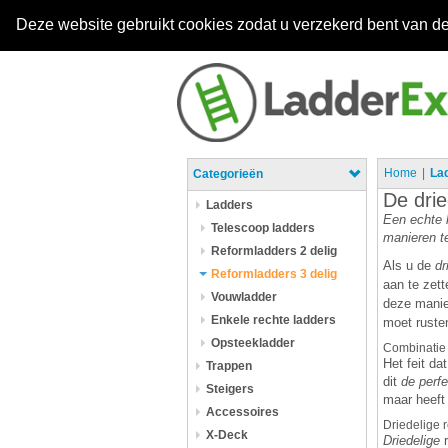
Deze website gebruikt cookies zodat u verzekerd bent van de
Home
La
Categorieën
De drie
Ladders
Een echte k
Telescoop ladders
manieren te
Reformladders 2 delig
Als u de
dr
Reformladders 3 delig
aan te zet
Vouwladder
deze manie
Enkele rechte ladders
moet rusten
Opsteekladder
Combinatie
Het feit d
Trappen
dit
de perfe
Steigers
maar heeft 
Accessoires
Driedelige 
X-Deck
Driedelige