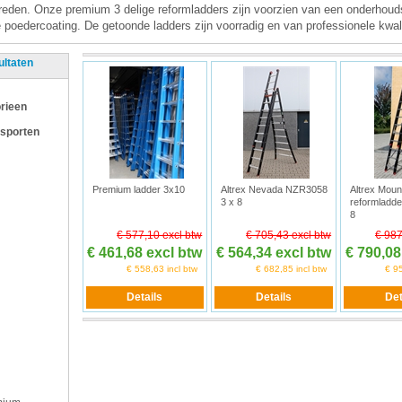
treden. Onze premium 3 delige reformladders zijn voorzien van een onderhouds
e poedercoating. De getoonde ladders zijn voorradig en van professionele kwali
ultaten
rieen
 sporten
Premium ladder 3x10
Altrex Nevada NZR3058
Altrex Moun
3 x 8
reformladde
8
€ 577,10 excl btw
€ 705,43 excl btw
€ 987
€ 461,68 excl btw
€ 564,34 excl btw
€ 790,08
€ 558,63 incl btw
€ 682,85 incl btw
€ 95