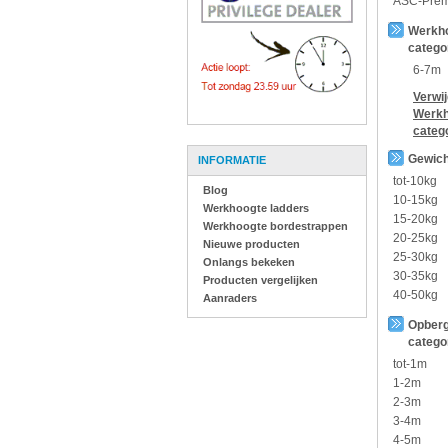
ASC-Pre
Werkh
catego
6-7m
Verwi
Werkh
categ
Gewich
INFORMATIE
tot-10kg
Blog
10-15kg
Werkhoogte ladders
15-20kg
Werkhoogte bordestrappen
20-25kg
Nieuwe producten
25-30kg
Onlangs bekeken
30-35kg
Producten vergelijken
40-50kg
Aanraders
Opberg
catego
tot-1m
1-2m
2-3m
3-4m
4-5m