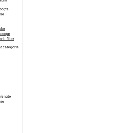
mium
oogte
rie
jder
oogte
orie
filter
t categorie
lengte
rie