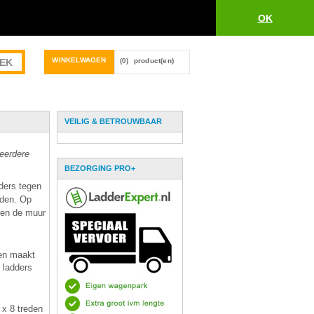
OK
WINKELWAGEN
(0)
product(en)
VEILIG & BETROUWBAAR
meerdere
BEZORGING PRO+
ders tegen
rden. Op
gen de muur
den maakt
 ladders
 x 8 treden