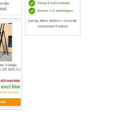
vrije
teit.
Let op:
Altrex ladders = Levertijd
momenteel 4 weken
ter 3-delige
r ZR 3055 3 x
,60 excl btw
 excl btw
6,00 incl btw