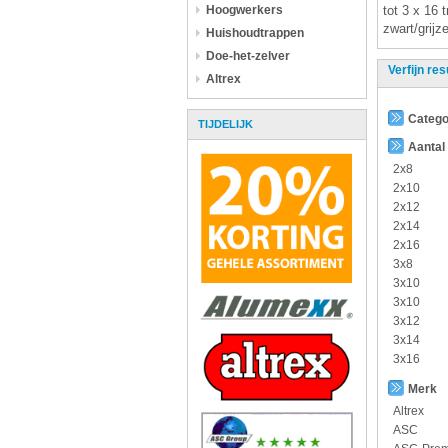
Hoogwerkers
tot 3 x 16 
zwart/grijz
Huishoudtrappen
Doe-het-zelver
Verfijn res
Altrex
Catego
TIJDELIJK
Aantal
2x8
2x10
2x12
2x14
2x16
3x8
3x10
3x10
3x12
3x14
3x16
Merk
Altrex
ASC