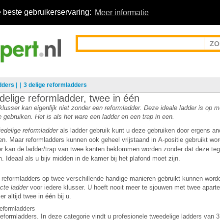
 beste gebruikerservaring:
Meer informatie
dders
|
3 delige reformladders
delige reformladder, twee in één
lusser kan eigenlijk niet zonder een reformladder. Deze ideale ladder is op 
 gebruiken. Het is als het ware een ladder en een trap in een.
iedelige
reformladder
als ladder gebruik kunt u deze gebruiken door ergens an
ten. Maar reformladders kunnen ook
geheel vrijstaand in A-positie gebruikt wo
r kan de ladder/trap van twee kanten beklommen worden zonder dat deze te
. Ideaal als u bijv midden in de kamer bij het plafond moet zijn.
at reformladders op twee verschillende handige manieren gebruikt kunnen wor
cte ladder
voor iedere klusser. U hoeft nooit meer te sjouwen met twee aparte
er altijd twee in
é
é
n bij u.
reformladders
reformladders. In deze categorie vindt u profesionele tweedelige ladders van 3