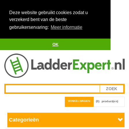
Deze website gebruikt cookies zodat u
verzekerd bent van de beste
gebruikerservaring:
Meer informatie
OK
WINKELWAGEN
(0)
product(en)
Categorieën