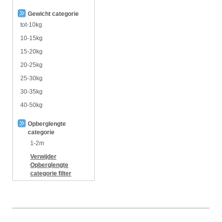
Gewicht categorie
tot-10kg
10-15kg
15-20kg
20-25kg
25-30kg
30-35kg
40-50kg
Opberglengte
categorie
1-2m
Verwijder
Opberglengte
categorie
filter