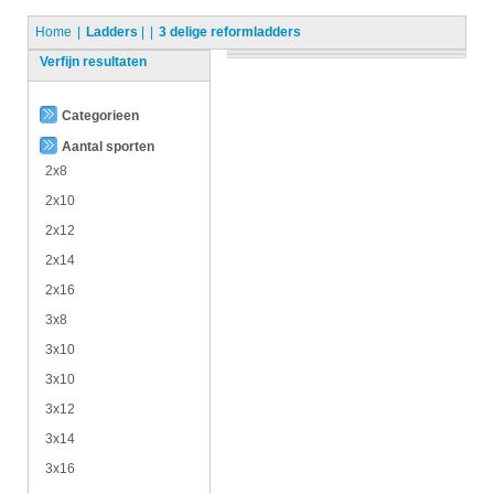
Home
Ladders
|
3 delige reformladders
Verfijn resultaten
Categorieen
Aantal sporten
2x8
2x10
2x12
2x14
2x16
3x8
3x10
3x10
3x12
3x14
3x16