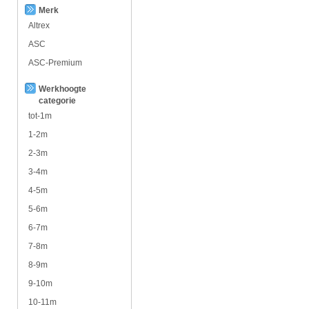
Merk
Altrex
ASC
ASC-Premium
Werkhoogte
categorie
tot-1m
1-2m
2-3m
3-4m
4-5m
5-6m
6-7m
7-8m
8-9m
9-10m
10-11m