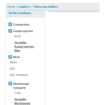
Home
Ladders
|
Telescoop ladders
Verfijn resultaten
Categorieen
Aantal sporten
3x16
Verwijder
Aantal sporten
filter
Merk
Altrex
ASC
ASC-Premium
Werkhoogte
categorie
7-8m
Verwijder
Werkhoogte