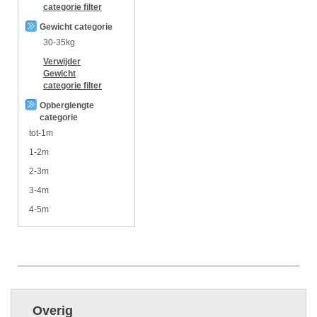
categorie
filter
Gewicht categorie
30-35kg
Verwijder
Gewicht
categorie
filter
Opberglengte
categorie
tot-1m
1-2m
2-3m
3-4m
4-5m
Overig