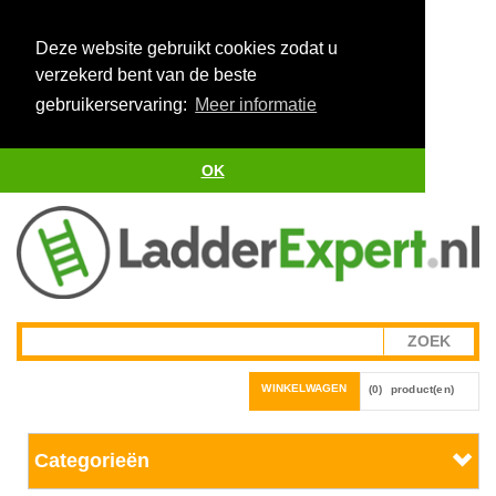
Deze website gebruikt cookies zodat u
verzekerd bent van de beste
gebruikerservaring:
Meer informatie
OK
WINKELWAGEN
(0)
product(en)
Categorieën