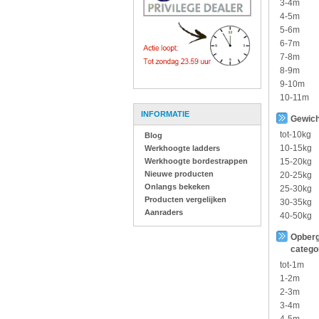
3-4m
4-5m
5-6m
6-7m
7-8m
8-9m
9-10m
10-11m
INFORMATIE
Gewich
tot-10kg
Blog
10-15kg
Werkhoogte ladders
Werkhoogte bordestrappen
15-20kg
Nieuwe producten
20-25kg
Onlangs bekeken
25-30kg
Producten vergelijken
30-35kg
Aanraders
40-50kg
Opberg
catego
tot-1m
1-2m
2-3m
3-4m