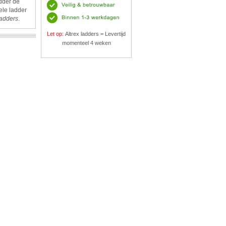
adder de
ele ladder
ladders
.
Let op:
Altrex ladders = Levertijd
momenteel 4 weken