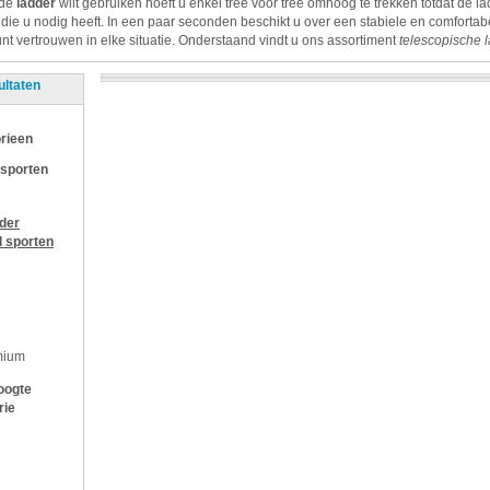
 de
ladder
wilt gebruiken hoeft u enkel tree voor tree omhoog te trekken totdat de l
t die u nodig heeft. In een paar seconden beschikt u over een stabiele en comfortab
nt vertrouwen in elke situatie. Onderstaand vindt u ons assortiment
telescopische 
ultaten
rieen
 sporten
jder
l sporten
mium
oogte
rie