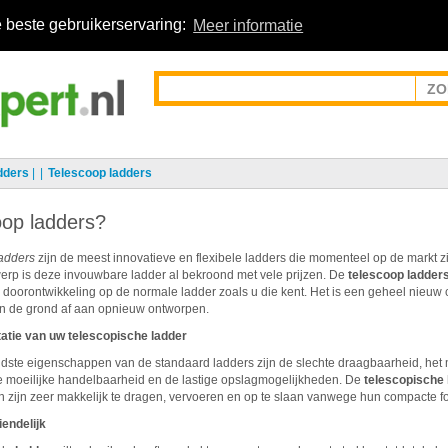
 beste gebruikerservaring:
Meer informatie
dders
|
Telescoop ladders
oop ladders?
adders
zijn de meest innovatieve en flexibele ladders die momenteel op de markt zi
erp is deze invouwbare ladder al bekroond met vele prijzen. De
telescoop ladder
doorontwikkeling op de normale ladder zoals u die kent. Het is een geheel nieuw 
an de grond af aan opnieuw ontworpen.
atie van uw telescopische ladder
dste eigenschappen van de standaard ladders zijn de slechte draagbaarheid, het 
de moeilijke handelbaarheid en de lastige opslagmogelijkheden. De
telescopische 
 zijn zeer makkelijk te dragen, vervoeren en op te slaan vanwege hun compacte f
endelijk