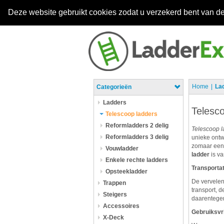
Deze website gebruikt cookies zodat u verzekerd bent van de
Home
La
Categorieën
Ladders
Telesc
Telescoop ladders
Reformladders 2 delig
Telescoop
l
Reformladders 3 delig
unieke ontw
zomaar een 
Vouwladder
ladder
is v
Enkele rechte ladders
Transportat
Opsteekladder
De vervelen
Trappen
transport, 
Steigers
daarentegen
Accessoires
Gebruiksvri
X-Deck