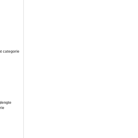
t categorie
lengte
rie