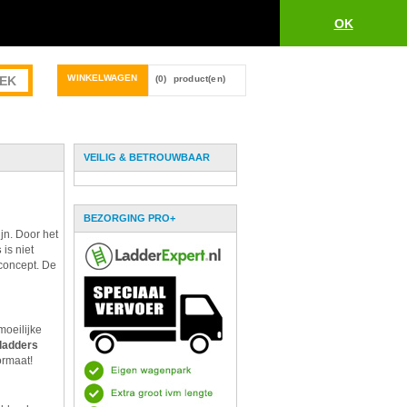
OK
WINKELWAGEN
(0)
product(en)
VEILIG & BETROUWBAAR
BEZORGING PRO+
jn. Door het
s
is niet
concept. De
moeilijke
ladders
ormaat!