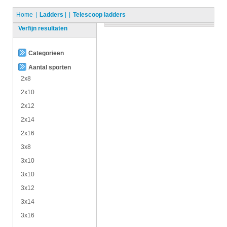
Home
Ladders
|
Telescoop ladders
Verfijn resultaten
Categorieen
Aantal sporten
2x8
2x10
2x12
2x14
2x16
3x8
3x10
3x10
3x12
3x14
3x16