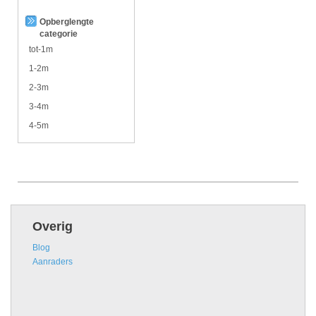
Opberglengte
categorie
tot-1m
1-2m
2-3m
3-4m
4-5m
Overig
Blog
Aanraders