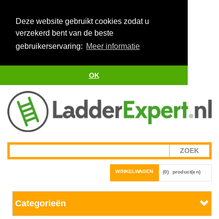
Deze website gebruikt cookies zodat u
verzekerd bent van de beste
gebruikerservaring:
Meer informatie
OK
WINKELWAGEN
(0)
product(en)
Categorieën