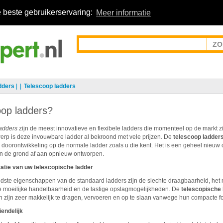
 beste gebruikerservaring:
Meer informatie
dders
|
Telescoop ladders
oop ladders?
adders
zijn de meest innovatieve en flexibele ladders die momenteel op de markt zi
erp is deze invouwbare ladder al bekroond met vele prijzen. De
telescoop ladder
doorontwikkeling op de normale ladder zoals u die kent. Het is een geheel nieuw 
an de grond af aan opnieuw ontworpen.
atie van uw telescopische ladder
dste eigenschappen van de standaard ladders zijn de slechte draagbaarheid, het 
de moeilijke handelbaarheid en de lastige opslagmogelijkheden. De
telescopische 
 zijn zeer makkelijk te dragen, vervoeren en op te slaan vanwege hun compacte f
endelijk