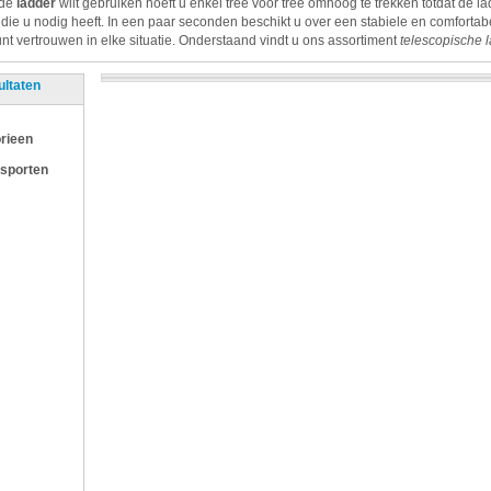
 de
ladder
wilt gebruiken hoeft u enkel tree voor tree omhoog te trekken totdat de l
t die u nodig heeft. In een paar seconden beschikt u over een stabiele en comfortab
nt vertrouwen in elke situatie. Onderstaand vindt u ons assortiment
telescopische 
ultaten
rieen
 sporten