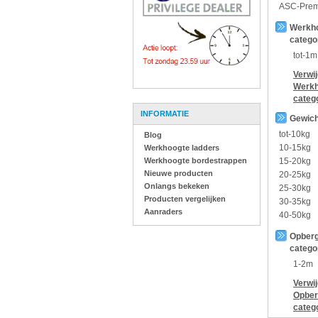
ASC-Pre
Werkh
catego
tot-1m
Verwi
Werkh
categ
INFORMATIE
Gewich
tot-10kg
Blog
10-15kg
Werkhoogte ladders
Werkhoogte bordestrappen
15-20kg
Nieuwe producten
20-25kg
Onlangs bekeken
25-30kg
Producten vergelijken
30-35kg
Aanraders
40-50kg
Opberg
catego
1-2m
Verwi
Opber
categ