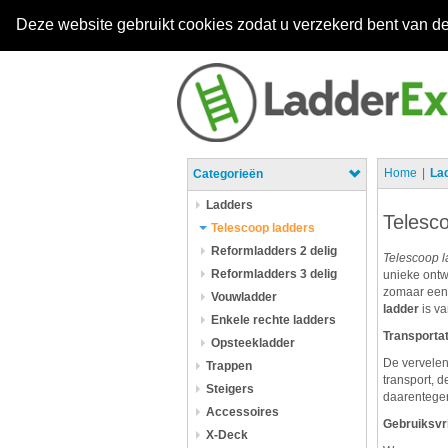
Deze website gebruikt cookies zodat u verzekerd bent van de
Home
La
Categorieën
Ladders
Telesc
Telescoop ladders
Reformladders 2 delig
Telescoop
l
Reformladders 3 delig
unieke ontw
zomaar een 
Vouwladder
ladder
is v
Enkele rechte ladders
Transportat
Opsteekladder
De vervelen
Trappen
transport, 
Steigers
daarentegen
Accessoires
Gebruiksvri
X-Deck