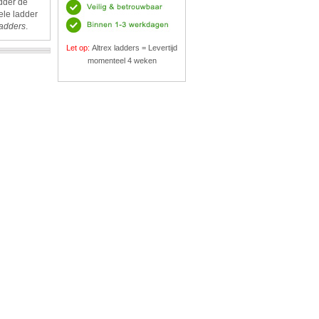
adder de
ele ladder
ladders
.
Let op:
Altrex ladders = Levertijd
momenteel 4 weken