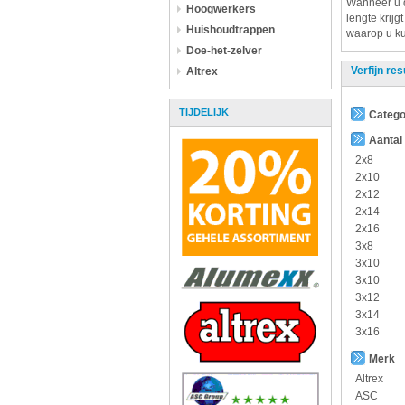
Wanneer u
Hoogwerkers
lengte krijg
Huishoudtrappen
waarop u ku
Doe-het-zelver
Verfijn res
Altrex
TIJDELIJK
Catego
Aantal
2x8
2x10
2x12
2x14
2x16
3x8
3x10
3x10
3x12
3x14
3x16
Merk
Altrex
ASC