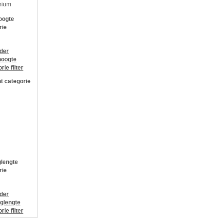
mium
oogte
rie
jder
oogte
orie
filter
t categorie
lengte
rie
jder
glengte
orie
filter