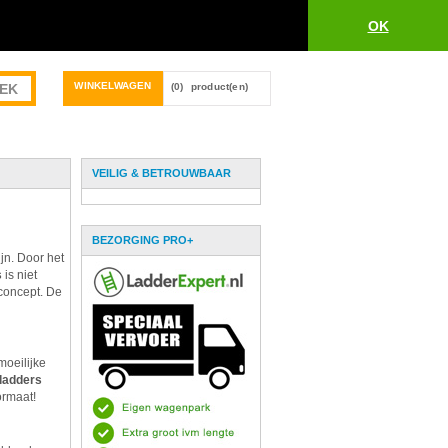
OK
WINKELWAGEN
(0)
product(en)
VEILIG & BETROUWBAAR
BEZORGING PRO+
jn. Door het
s
is niet
concept. De
moeilijke
ladders
ormaat!