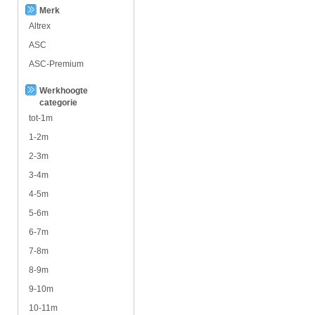
Merk
Altrex
ASC
ASC-Premium
Werkhoogte
categorie
tot-1m
1-2m
2-3m
3-4m
4-5m
5-6m
6-7m
7-8m
8-9m
9-10m
10-11m