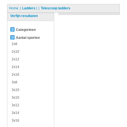
Home
Ladders
|
Telescoop ladders
Verfijn resultaten
Categorieen
Aantal sporten
2x8
2x10
2x12
2x14
2x16
3x8
3x10
3x10
3x12
3x14
3x16