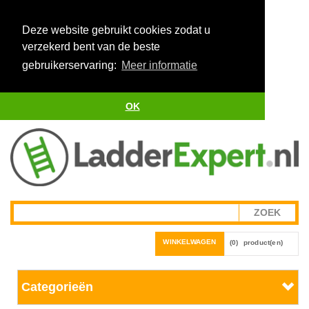
Deze website gebruikt cookies zodat u
verzekerd bent van de beste
gebruikerservaring:
Meer informatie
OK
WINKELWAGEN
(0)
product(en)
Categorieën