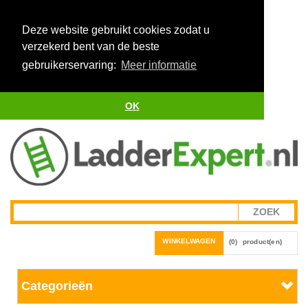
Deze website gebruikt cookies zodat u
verzekerd bent van de beste
gebruikerservaring:
Meer informatie
OK
WINKELWAGEN
(0)
product(en)
Categorieën