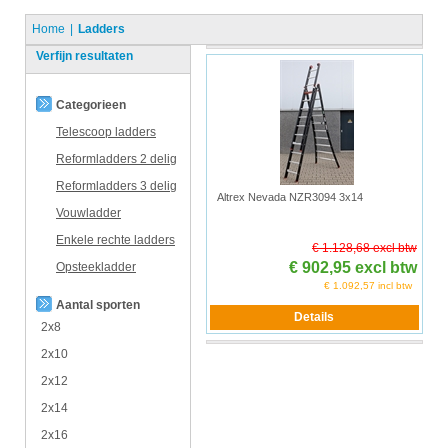
Home
Ladders
Verfijn resultaten
Categorieen
Telescoop ladders
Reformladders 2 delig
Reformladders 3 delig
Altrex Nevada NZR3094 3x14
Vouwladder
Enkele rechte ladders
€ 1.128,68 excl btw
€ 902,95 excl btw
Opsteekladder
€ 1.092,57 incl btw
Aantal sporten
2x8
2x10
2x12
2x14
2x16