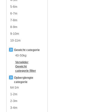
5-6m
6-7m
7-8m
8-9m
9-10m
10-11m
Gewicht categorie
40-50kg
Verwijder
Gewicht
categorie
filter
Opberglengte
categorie
tot-1m
1-2m
2-3m
3-4m