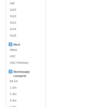
3x8
3x10
3x10
3x12
3x14
3x16
Merk
Altrex
ASC
ASC-Premium
Werkhoogte
categorie
tot-1m
1-2m
2-3m
3-4m
4-5m