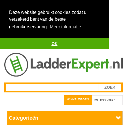
Deze website gebruikt cookies zodat u
verzekerd bent van de beste
gebruikerservaring:
Meer informatie
OK
WINKELWAGEN
(0)
product(en)
Categorieën