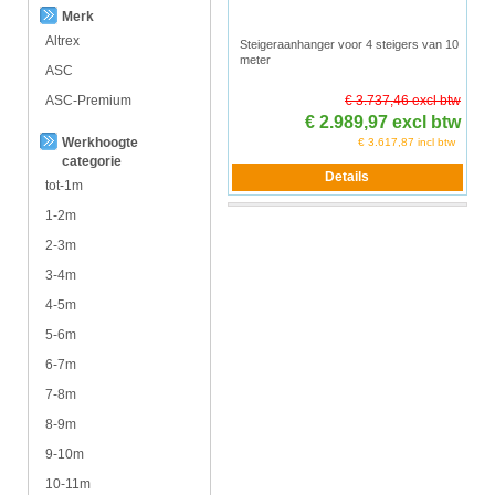
Merk
Altrex
Steigeraanhanger voor 4 steigers van 10
meter
ASC
ASC-Premium
€ 3.737,46 excl btw
€ 2.989,97 excl btw
Werkhoogte
€ 3.617,87 incl btw
categorie
tot-1m
1-2m
2-3m
3-4m
4-5m
5-6m
6-7m
7-8m
8-9m
9-10m
10-11m