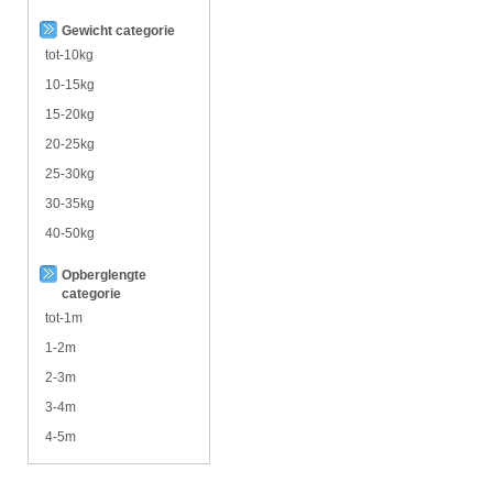
Gewicht categorie
tot-10kg
10-15kg
15-20kg
20-25kg
25-30kg
30-35kg
40-50kg
Opberglengte
categorie
tot-1m
1-2m
2-3m
3-4m
4-5m