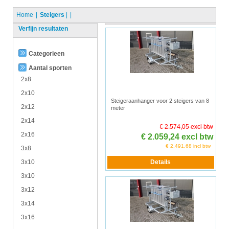
Home
Steigers
|
Verfijn resultaten
Categorieen
Aantal sporten
2x8
2x10
Steigeraanhanger voor 2 steigers van 8
2x12
meter
2x14
€ 2.574,05 excl btw
2x16
€ 2.059,24 excl btw
€ 2.491,68 incl btw
3x8
3x10
3x10
3x12
3x14
3x16