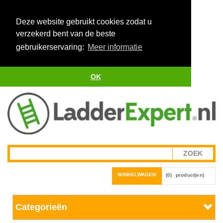
Deze website gebruikt cookies zodat u
verzekerd bent van de beste
gebruikerservaring:
Meer informatie
OK
WINKELWAGEN
(0)
product(en)
Categorieën