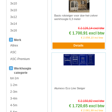
3x10
3x10
Basis rolsteiger voor doe-het-zelver
3x12
werkhoogte 6,3 meter
3x14
€ 2.126,14 excl btw
3x16
€ 1.700,91 excl btw
€ 2.058,10 incl btw
Merk
Altrex
ASC
ASC-Premium
Werkhoogte
categorie
tot-1m
1-2m
Alumexx Eco Line Steiger
2-3m
3-4m
€ 2.150,82 excl btw
4-5m
€ 1.720,65 excl btw
€ 2.081,99 incl btw
5-6m