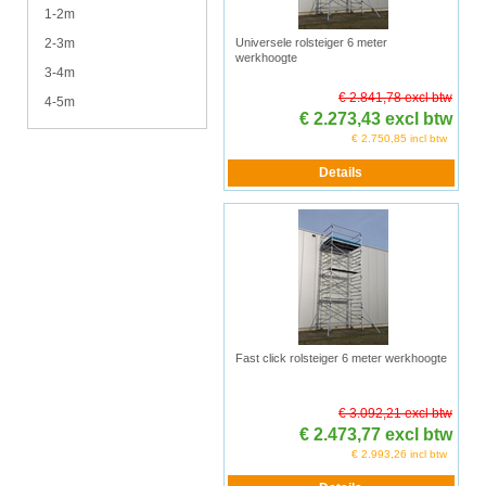
1-2m
2-3m
Universele rolsteiger 6 meter
werkhoogte
3-4m
€ 2.841,78 excl btw
4-5m
€ 2.273,43 excl btw
€ 2.750,85 incl btw
Fast click rolsteiger 6 meter werkhoogte
€ 3.092,21 excl btw
€ 2.473,77 excl btw
€ 2.993,26 incl btw