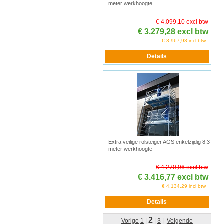
meter werkhoogte
€ 4.099,10 excl btw
€ 3.279,28 excl btw
€ 3.967,93 incl btw
Extra veilige rolsteiger AGS enkelzijdig 8,3
meter werkhoogte
€ 4.270,96 excl btw
€ 3.416,77 excl btw
€ 4.134,29 incl btw
2
Vorige
1
|
|
3
|
Volgende