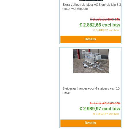
Extra veilige rolsteiger AGS enkelzijdig 6,3
meter werkhoogte
€ 3.603,32 excl btw
€ 2.882,66 excl btw
€ 3.488,02 incl btw
Steigeraanhanger voor 4 steigers van 10
meter
€ 3.737,46 excl btw
€ 2.989,97 excl btw
€ 3.617,87 incl btw