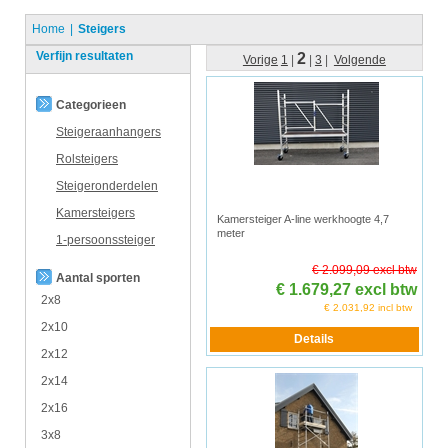
Home
Steigers
Verfijn resultaten
2
Vorige
1
|
|
3
|
Volgende
Categorieen
Steigeraanhangers
Rolsteigers
Steigeronderdelen
Kamersteigers
Kamersteiger A-line werkhoogte 4,7
meter
1-persoonssteiger
€ 2.099,09 excl btw
Aantal sporten
€ 1.679,27 excl btw
2x8
€ 2.031,92 incl btw
2x10
2x12
2x14
2x16
3x8