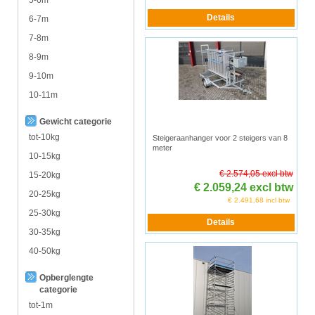
6-7m
7-8m
8-9m
9-10m
10-11m
Gewicht categorie
tot-10kg
Steigeraanhanger voor 2 steigers van 8
meter
10-15kg
€ 2.574,05 excl btw
15-20kg
€ 2.059,24 excl btw
20-25kg
€ 2.491,68 incl btw
25-30kg
30-35kg
40-50kg
Opberglengte
categorie
tot-1m