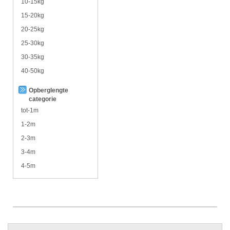
10-15kg
15-20kg
20-25kg
25-30kg
30-35kg
40-50kg
Opberglengte
categorie
tot-1m
1-2m
2-3m
3-4m
4-5m