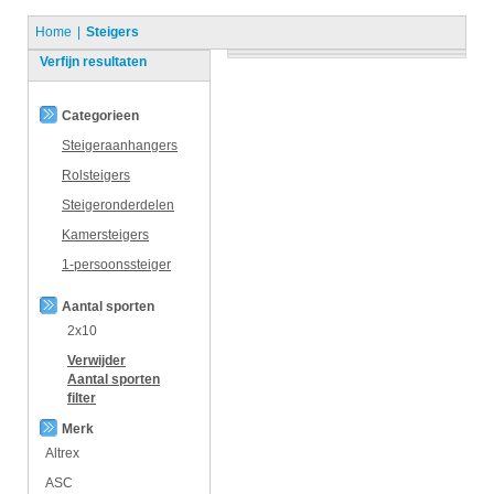
Home
Steigers
Verfijn resultaten
Categorieen
Steigeraanhangers
Rolsteigers
Steigeronderdelen
Kamersteigers
1-persoonssteiger
Aantal sporten
2x10
Verwijder
Aantal sporten
filter
Merk
Altrex
ASC