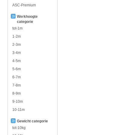
ASC-Premium
Werkhoogte
categorie
tot-1m
1-2m
2-3m
3-4m
4-5m
5-6m
6-7m
7-8m
8-9m
9-10m
10-11m
Gewicht categorie
tot-10kg