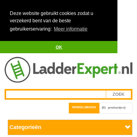
Deze website gebruikt cookies zodat u
verzekerd bent van de beste
gebruikerservaring:
Meer informatie
OK
WINKELWAGEN
(0)
product(en)
Categorieën