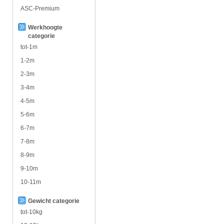
ASC-Premium
Werkhoogte
categorie
tot-1m
1-2m
2-3m
3-4m
4-5m
5-6m
6-7m
7-8m
8-9m
9-10m
10-11m
Gewicht categorie
tot-10kg