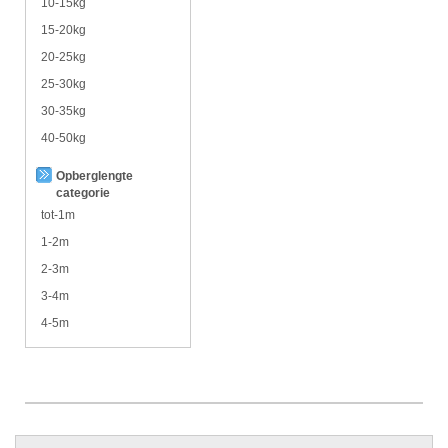
10-15kg
15-20kg
20-25kg
25-30kg
30-35kg
40-50kg
Opberglengte
categorie
tot-1m
1-2m
2-3m
3-4m
4-5m