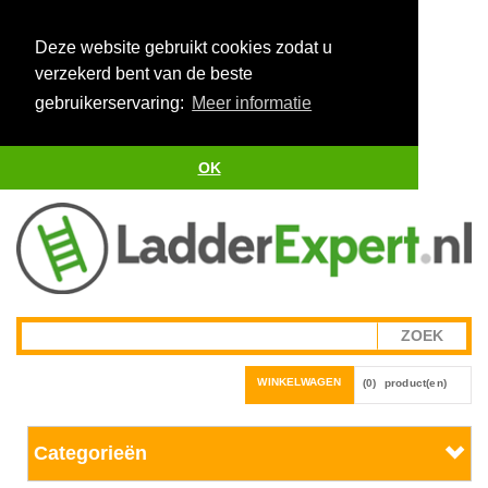
Deze website gebruikt cookies zodat u
verzekerd bent van de beste
gebruikerservaring:
Meer informatie
OK
WINKELWAGEN
(0)
product(en)
Categorieën