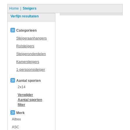
Home
Steigers
Verfijn resultaten
Categorieen
Steigeraanhangers
Rolsteigers
Steigeronderdelen
Kamersteigers
1-persoonssteiger
Aantal sporten
2x14
Verwijder
Aantal sporten
filter
Merk
Altrex
ASC