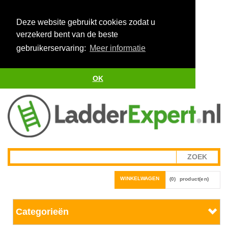
Deze website gebruikt cookies zodat u
verzekerd bent van de beste
gebruikerservaring:
Meer informatie
OK
WINKELWAGEN
(0)
product(en)
Categorieën