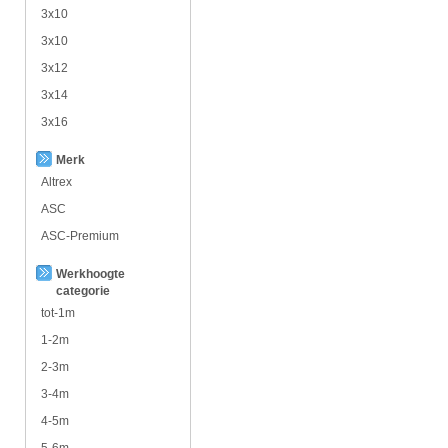
3x10
3x10
3x12
3x14
3x16
Merk
Altrex
ASC
ASC-Premium
Werkhoogte
categorie
tot-1m
1-2m
2-3m
3-4m
4-5m
5-6m