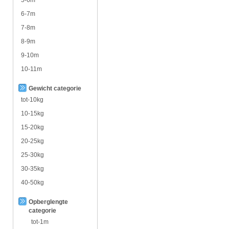
6-7m
7-8m
8-9m
9-10m
10-11m
Gewicht categorie
tot-10kg
10-15kg
15-20kg
20-25kg
25-30kg
30-35kg
40-50kg
Opberglengte
categorie
tot-1m