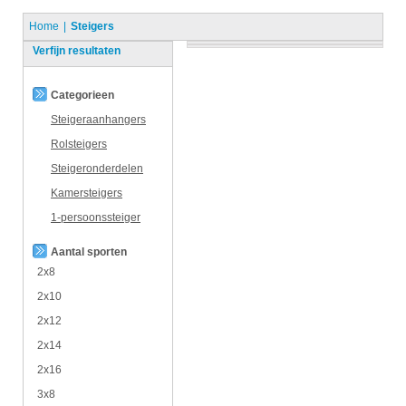
Home
Steigers
Verfijn resultaten
Categorieen
Steigeraanhangers
Rolsteigers
Steigeronderdelen
Kamersteigers
1-persoonssteiger
Aantal sporten
2x8
2x10
2x12
2x14
2x16
3x8