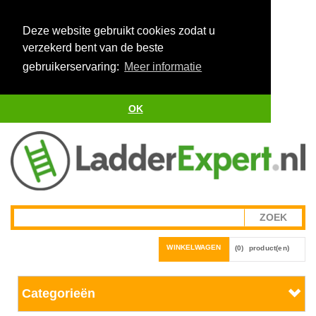
Deze website gebruikt cookies zodat u
verzekerd bent van de beste
gebruikerservaring:
Meer informatie
OK
WINKELWAGEN
(0)
product(en)
Categorieën