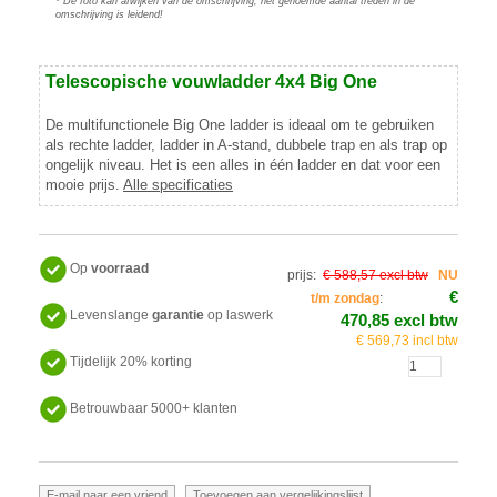
* De foto kan afwijken van de omschrijving, het genoemde aantal treden in de
omschrijving is leidend!
Telescopische vouwladder 4x4 Big One
De multifunctionele Big One ladder is ideaal om te gebruiken
als rechte ladder, ladder in A-stand, dubbele trap en als trap op
ongelijk niveau. Het is een alles in één ladder en dat voor een
mooie prijs.
Alle specificaties
Op
voorraad
prijs:
€ 588,57 excl btw
NU
€
t/m zondag
:
Levenslange
garantie
op laswerk
470,85 excl btw
€ 569,73 incl btw
Tijdelijk 20% korting
Betrouwbaar 5000+ klanten