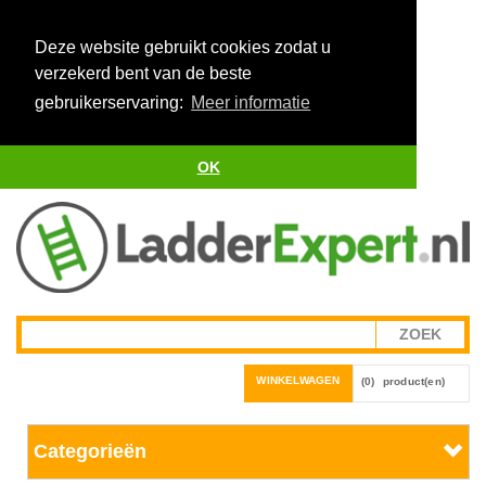
Deze website gebruikt cookies zodat u
verzekerd bent van de beste
gebruikerservaring:
Meer informatie
OK
WINKELWAGEN
(0)
product(en)
Categorieën