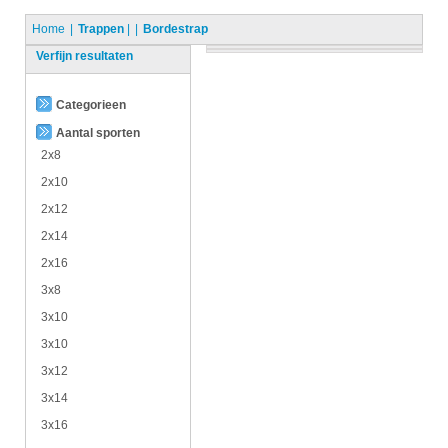
Home
Trappen
|
Bordestrap
Verfijn resultaten
Categorieen
Aantal sporten
2x8
2x10
2x12
2x14
2x16
3x8
3x10
3x10
3x12
3x14
3x16