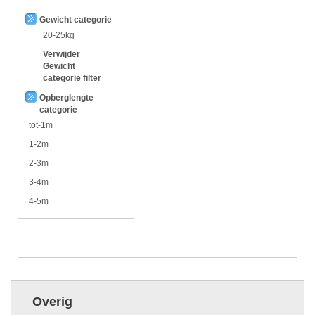
Gewicht categorie
20-25kg
Verwijder
Gewicht
categorie
filter
Opberglengte
categorie
tot-1m
1-2m
2-3m
3-4m
4-5m
Overig