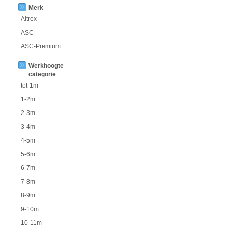
Merk
Altrex
ASC
ASC-Premium
Werkhoogte
categorie
tot-1m
1-2m
2-3m
3-4m
4-5m
5-6m
6-7m
7-8m
8-9m
9-10m
10-11m