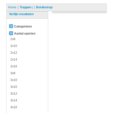
Home
Trappen
|
Bordestrap
Verfijn resultaten
Categorieen
Aantal sporten
2x8
2x10
2x12
2x14
2x16
3x8
3x10
3x10
3x12
3x14
3x16