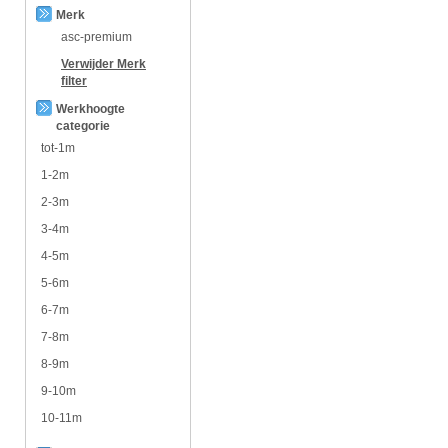
Merk
asc-premium
Verwijder
Merk
filter
Werkhoogte
categorie
tot-1m
1-2m
2-3m
3-4m
4-5m
5-6m
6-7m
7-8m
8-9m
9-10m
10-11m