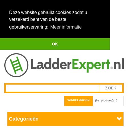
Deze website gebruikt cookies zodat u
verzekerd bent van de beste
gebruikerservaring:
Meer informatie
OK
WINKELWAGEN
(0)
product(en)
Categorieën