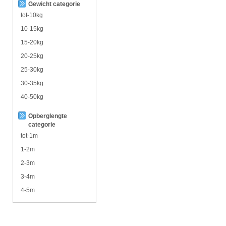
Gewicht categorie
tot-10kg
10-15kg
15-20kg
20-25kg
25-30kg
30-35kg
40-50kg
Opberglengte
categorie
tot-1m
1-2m
2-3m
3-4m
4-5m