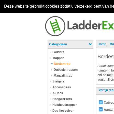
Deze website gebruikt cookies zodat u verzekerd bent van de
Home
Tr
Categorieën
Ladders
Bordes
Trappen
Bordestrap
Bordestrap
Dubbele trappen
ruimte in b
online met 
Magazijntrap
verschilll
Steigers
Accessoires
Verfijn res
X-Deck
Hoogwerkers
Catego
Huishoudtrappen
Aantal
Doe-het-zelver