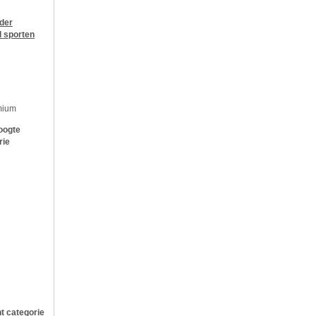
jder
l sporten
mium
oogte
rie
t categorie