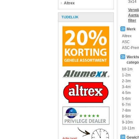
3x14
Altrex
Verwi
Aanta
TIJDELIJK
filter
Merk
Altrex
ASC
ASC-Pre
Werkh
catego
tot-1m
1-2m
2-3m
3-4m
4-5m
5-6m
6-7m
7-8m
8-9m
9-10m
10-11m
Gewich