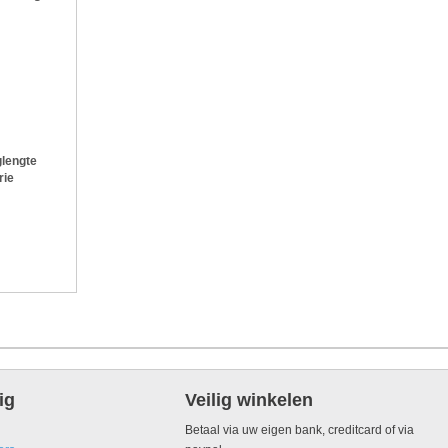
lengte
rie
ig
Veilig winkelen
Betaal via uw eigen bank, creditcard of via