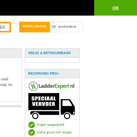
OK
WINKELWAGEN
(0)
product(en)
VEILIG & BETROUWBAAR
BEZORGING PRO+
 veel
 Koop nu