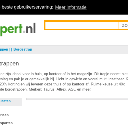
 beste gebruikerservaring:
Meer informatie
appen
|
Bordestrap
trappen
ideaal voor in huis, op kantoor of in het magazijn. Dit trapje neemt niet
pen
zijn
eslag en pak je er gemakkelijk bij. Licht in gewicht en vooral multi inzetbaar.
20% korting en wij leveren deze thuis of op kantoor af. Ruime keuze uit 40x
ende bordetrappen. Merken:
Taurus
Altrex, ASC en meer.
ultaten
rieen
 sporten