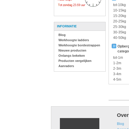
tot-10kg
10-15kg
15-20kg
20-25kg
INFORMATIE
25-30kg
30-35kg
Blog
40-50kg
Werkhoogte ladders
Werkhoogte bordestrappen
Opberg
Nieuwe producten
catego
Onlangs bekeken
tot-1m
Producten vergelijken
1-2m
Aanraders
2-3m
3-4m
4-5m
Over
Blog