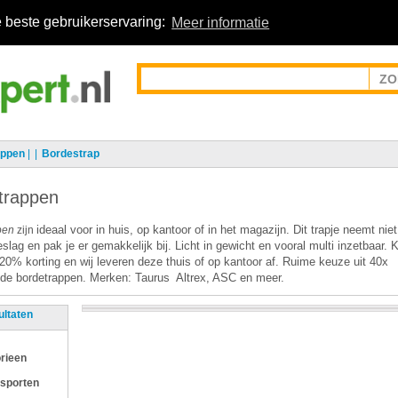
 beste gebruikerservaring:
Meer informatie
appen
|
Bordestrap
trappen
ideaal voor in huis, op kantoor of in het magazijn. Dit trapje neemt niet
pen
zijn
eslag en pak je er gemakkelijk bij. Licht in gewicht en vooral multi inzetbaar.
20% korting en wij leveren deze thuis of op kantoor af. Ruime keuze uit 40x
ende bordetrappen. Merken:
Taurus
Altrex, ASC en meer.
ultaten
rieen
 sporten