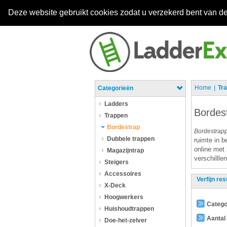
Deze website gebruikt cookies zodat u verzekerd bent van de
Home
Tr
Categorieën
Ladders
Bordes
Trappen
Bordestrap
Bordestrap
Dubbele trappen
ruimte in b
online met 
Magazijntrap
verschilll
Steigers
Accessoires
Verfijn res
X-Deck
Hoogwerkers
Catego
Huishoudtrappen
Aantal
Doe-het-zelver