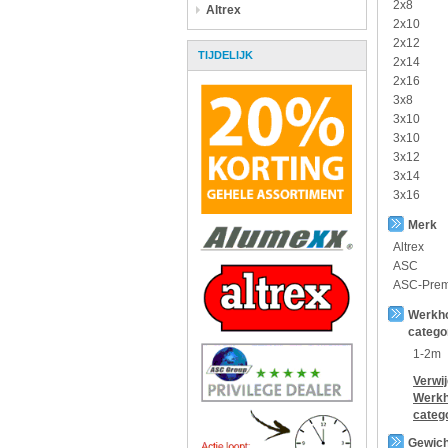
2x8
Altrex
2x10
2x12
TIJDELIJK
2x14
2x16
3x8
3x10
3x10
3x12
3x14
3x16
Merk
Altrex
ASC
ASC-Pre
Werkh
catego
1-2m
Verwi
Werkh
categ
Gewich