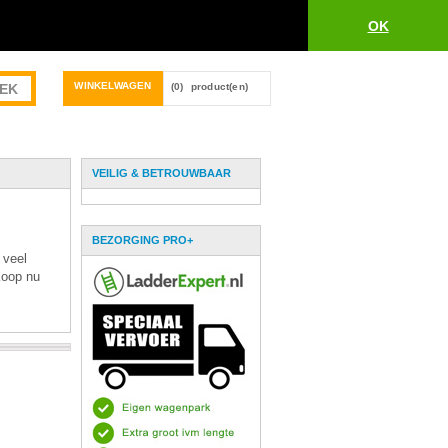
OK
WINKELWAGEN
(0)
product(en)
VEILIG & BETROUWBAAR
BEZORGING PRO+
 veel
 Koop nu