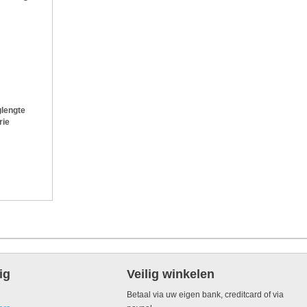
lengte
rie
ig
Veilig winkelen
Betaal via uw eigen bank, creditcard of via