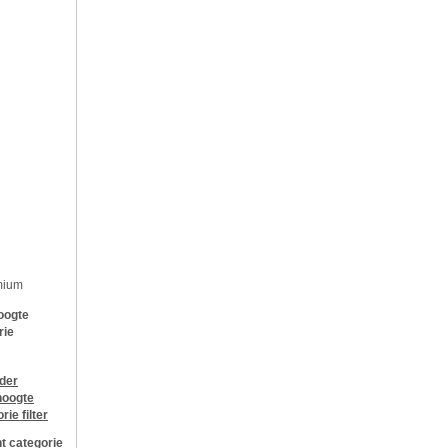
mium
oogte
rie
jder
oogte
orie
filter
t categorie