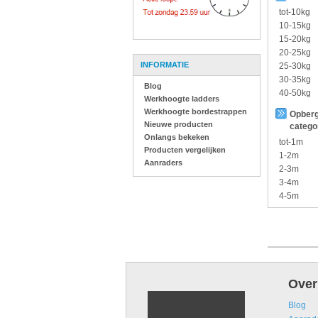
tot-10kg
10-15kg
15-20kg
20-25kg
INFORMATIE
25-30kg
30-35kg
Blog
40-50kg
Werkhoogte ladders
Werkhoogte bordestrappen
Opberg
Nieuwe producten
catego
Onlangs bekeken
tot-1m
Producten vergelijken
1-2m
Aanraders
2-3m
3-4m
4-5m
Over
Blog