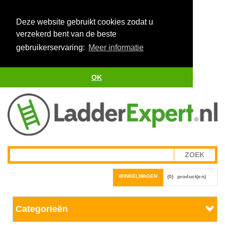
Deze website gebruikt cookies zodat u
verzekerd bent van de beste
gebruikerservaring:
Meer informatie
OK
WINKELWAGEN
(0)
product(en)
Categorieën