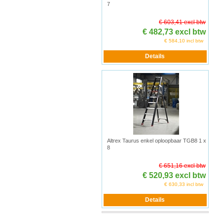
7
€ 603,41 excl btw
€ 482,73 excl btw
€ 584,10 incl btw
Altrex Taurus enkel oploopbaar TGB8 1 x
8
€ 651,16 excl btw
€ 520,93 excl btw
€ 630,33 incl btw