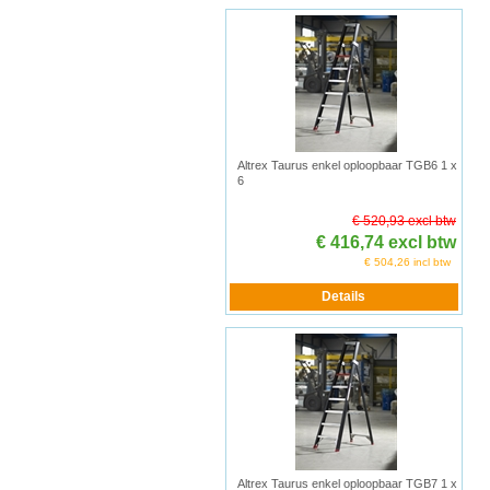
Altrex Taurus enkel oploopbaar TGB6 1 x
6
€ 520,93 excl btw
€ 416,74 excl btw
€ 504,26 incl btw
Altrex Taurus enkel oploopbaar TGB7 1 x