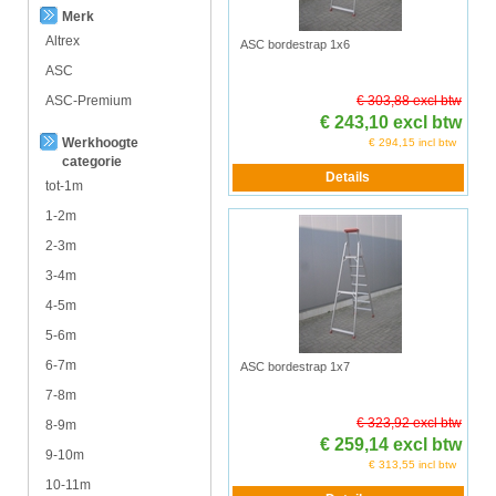
Merk
Altrex
ASC bordestrap 1x6
ASC
ASC-Premium
€ 303,88 excl btw
€ 243,10 excl btw
Werkhoogte
€ 294,15 incl btw
categorie
tot-1m
1-2m
2-3m
3-4m
4-5m
5-6m
6-7m
ASC bordestrap 1x7
7-8m
€ 323,92 excl btw
8-9m
€ 259,14 excl btw
9-10m
€ 313,55 incl btw
10-11m