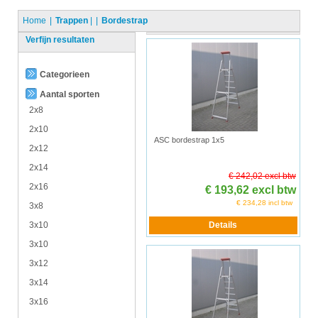
Home
Trappen
|
Bordestrap
Verfijn resultaten
Categorieen
Aantal sporten
2x8
2x10
ASC bordestrap 1x5
2x12
2x14
€ 242,02 excl btw
2x16
€ 193,62 excl btw
€ 234,28 incl btw
3x8
3x10
3x10
3x12
3x14
3x16