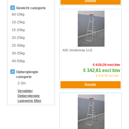
Gewicht categorie
tot-10kg
10-15kg
15-20kg
20-25kg
25-30kg
ASC bordestrap 1x11
30-35kg
40-50kg
€ 428,26 excl btw
€ 342,61 excl btw
Opberglengte
€ 414,55 incl btw
categorie
2-3m
Verwijder
Opberglengte
categorie
filter