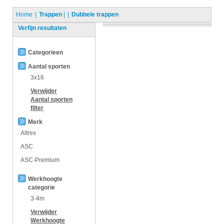
Home
Trappen
|
Dubbele trappen
Verfijn resultaten
Categorieen
Aantal sporten
3x16
Verwijder
Aantal sporten
filter
Merk
Altrex
ASC
ASC-Premium
Werkhoogte
categorie
3-4m
Verwijder
Werkhoogte