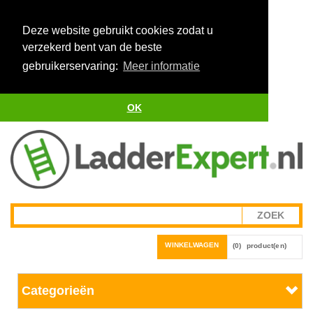
Deze website gebruikt cookies zodat u
verzekerd bent van de beste
gebruikerservaring:
Meer informatie
OK
WINKELWAGEN
(0)
product(en)
Categorieën