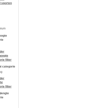
l sporten
mium
oogte
rie
jder
oogte
orie
filter
t categorie
kg
jder
ht
orie
filter
lengte
rie