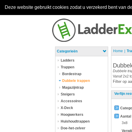
Deze website gebruikt cookies zodat u verzekerd bent van de
Home
Tr
Categorieën
Ladders
Dubbel
Trappen
Dubbele tr
Bordestrap
Vanaf 2x2 to
Dubbele trappen
Filter op 
Magazijntrap
Verfijn res
Steigers
Accessoires
X-Deck
Catego
Hoogwerkers
Aantal
Huishoudtrappen
3x8
Doe-het-zelver
Verwi