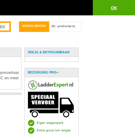
OK
WINKELWAGEN
(0)
product(en)
VEILIG & BETROUWBAAR
 opvouwbaar.
BEZORGING PRO+
SC en meer.