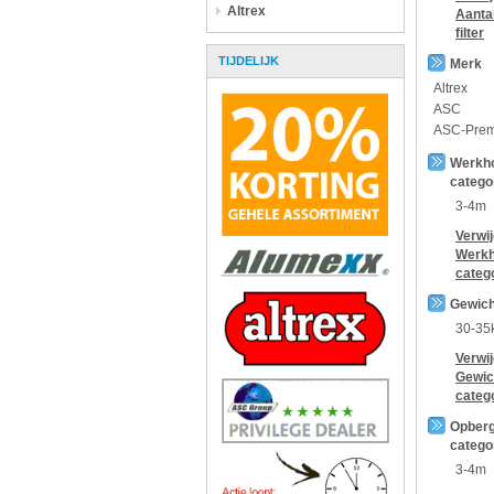
Altrex
Aanta
filter
TIJDELIJK
Merk
Altrex
ASC
ASC-Pre
Werkh
catego
3-4m
Verwi
Werkh
categ
Gewich
30-35
Verwi
Gewic
categ
Opberg
catego
3-4m