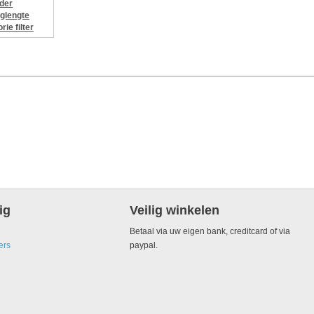
jder
glengte
orie
filter
ig
Veilig winkelen
Betaal via uw eigen bank, creditcard of via
ers
paypal.