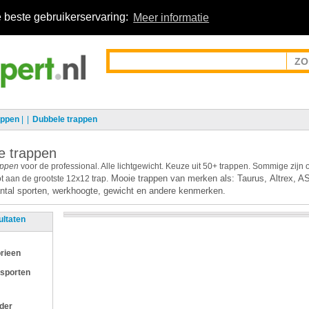
 beste gebruikerservaring:
Meer informatie
appen
|
Dubbele trappen
e trappen
appen
voor de professional. Alle lichtgewicht. Keuze uit 50+ trappen. Sommige zijn
Mooie trappen van merken als:
Taurus,
Altrex, A
t aan de grootste 12x12 trap.
aantal sporten, werkhoogte, gewicht en andere kenmerken.
ultaten
rieen
 sporten
jder