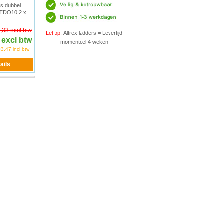
us dubbel
 TDO10 2 x
,33 excl btw
Let op:
Altrex ladders = Levertijd
 excl btw
momenteel 4 weken
3,47 incl btw