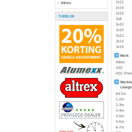
2x12
Altrex
2x14
2x16
TIJDELIJK
3x8
3x10
3x10
3x12
3x14
3x16
Merk
Altrex
ASC
ASC-Pre
Werkh
catego
tot-1m
1-2m
2-3m
3-4m
4-5m
5-6m
6-7m