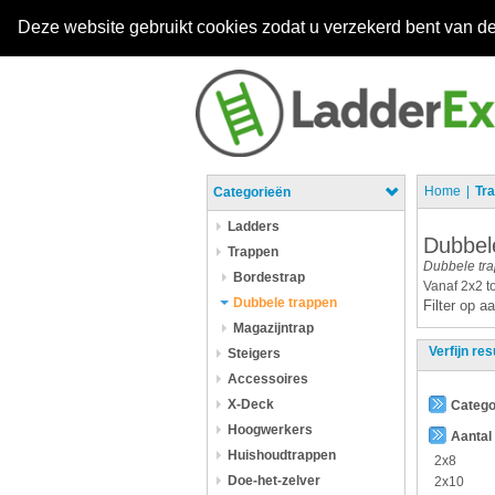
Deze website gebruikt cookies zodat u verzekerd bent van de
Home
Tr
Categorieën
Ladders
Dubbel
Trappen
Dubbele tr
Bordestrap
Vanaf 2x2 to
Dubbele trappen
Filter op 
Magazijntrap
Verfijn res
Steigers
Accessoires
X-Deck
Catego
Hoogwerkers
Aantal
Huishoudtrappen
2x8
Doe-het-zelver
2x10