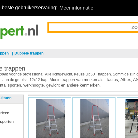
 beste gebruikerservaring:
Meer informatie
appen
|
Dubbele trappen
e trappen
appen
voor de professional. Alle lichtgewicht. Keuze uit 50+ trappen. Sommige zijn
Mooie trappen van merken als:
Taurus,
Altrex, A
t aan de grootste 12x12 trap.
aantal sporten, werkhoogte, gewicht en andere kenmerken.
ultaten
rieen
 sporten