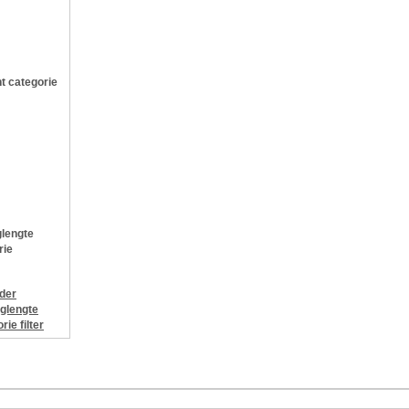
t categorie
lengte
rie
jder
glengte
orie
filter