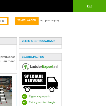
OK
WINKELWAGEN
(0)
product(en)
VEILIG & BETROUWBAAR
 opvouwbaar.
BEZORGING PRO+
SC en meer.