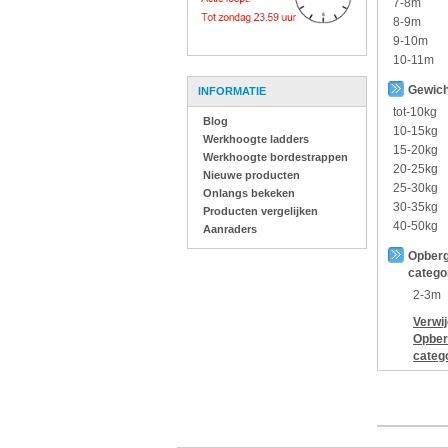
7-8m
8-9m
9-10m
10-11m
Gewich
INFORMATIE
tot-10kg
Blog
10-15kg
Werkhoogte ladders
15-20kg
Werkhoogte bordestrappen
20-25kg
Nieuwe producten
25-30kg
Onlangs bekeken
30-35kg
Producten vergelijken
40-50kg
Aanraders
Opberg
catego
2-3m
Verwi
Opber
categ