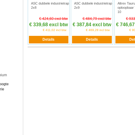
ASC dubbele industrietrap
ASC dubbele industrietrap
Altrex Taur
2x8
2x9
oploopbaar
10
€ 424,60 excl btw
€ 484,79 excl btw
€ 933
€ 339,68 excl btw
€ 387,84 excl btw
€ 746,67
€ 411,02 incl btw
€ 469,28 incl btw
€ 90
mium
oogte
rie