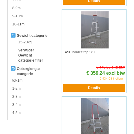
8-9m
9-10m
10-11m
Gewicht categorie
15-20kg
Verwijder
ASC bordestrap 1x9
Gewicht
categorie
filter
€ 449,05 excl btw
Opberglengte
€ 359,24 excl btw
categorie
€ 434,68 incl btw
tot-1m
1-2m
2-3m
3-4m
4-5m