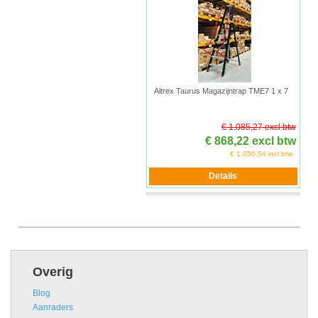
Altrex Taurus Magazijntrap TME7 1 x 7
€ 1.085,27 excl btw
€ 868,22 excl btw
€ 1.050,54 incl btw
Overig
Blog
Aanraders