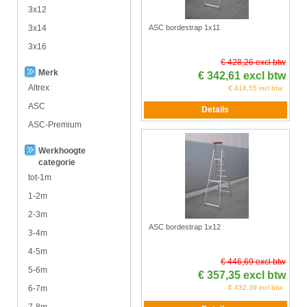
3x12
3x14
ASC bordestrap 1x11
3x16
€ 428,26 excl btw
Merk
€ 342,61 excl btw
Altrex
€ 414,55 incl btw
ASC
ASC-Premium
Werkhoogte
categorie
tot-1m
1-2m
2-3m
ASC bordestrap 1x12
3-4m
4-5m
€ 446,69 excl btw
5-6m
€ 357,35 excl btw
6-7m
€ 432,39 incl btw
7-8m