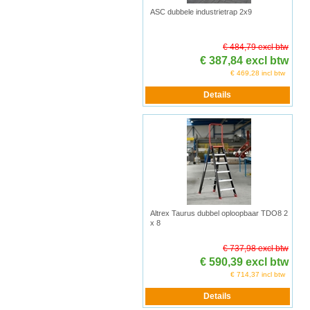
ASC dubbele industrietrap 2x9
€ 484,79 excl btw
€ 387,84 excl btw
€ 469,28 incl btw
Altrex Taurus dubbel oploopbaar TDO8 2
x 8
€ 737,98 excl btw
€ 590,39 excl btw
€ 714,37 incl btw