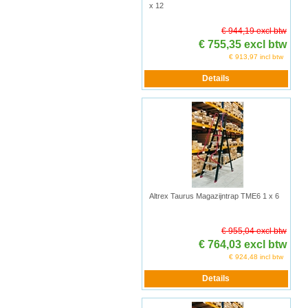
x 12
€ 944,19 excl btw
€ 755,35 excl btw
€ 913,97 incl btw
Altrex Taurus Magazijntrap TME6 1 x 6
€ 955,04 excl btw
€ 764,03 excl btw
€ 924,48 incl btw