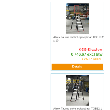
Altrex Taurus dubbel oploopbaar TDO10 2
x 10
€ 933,33 excl btw
€ 746,67 excl btw
€ 903,47 incl btw
Altrex Taurus enkel oploopbaar TGB12 1