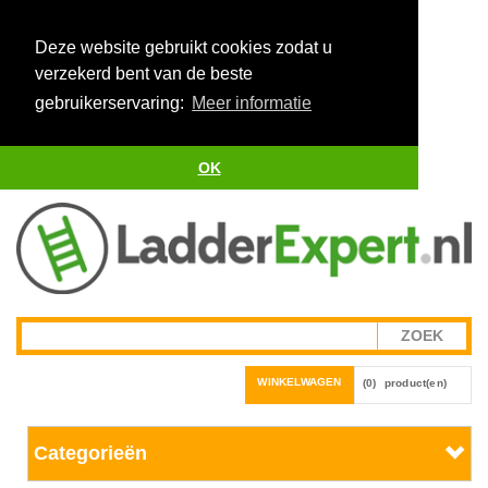
Deze website gebruikt cookies zodat u
verzekerd bent van de beste
gebruikerservaring:
Meer informatie
OK
WINKELWAGEN
(0)
product(en)
Categorieën