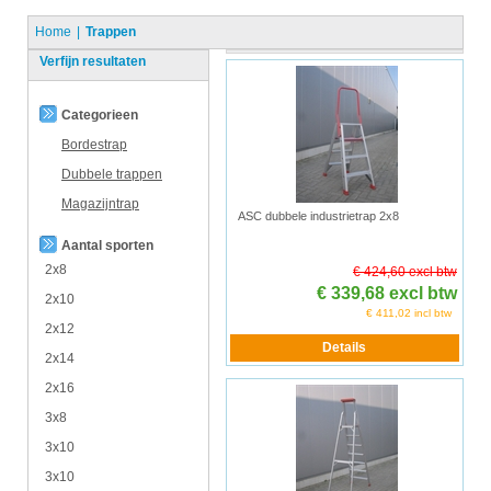
Home
Trappen
Verfijn resultaten
Categorieen
Bordestrap
Dubbele trappen
Magazijntrap
ASC dubbele industrietrap 2x8
Aantal sporten
2x8
€ 424,60 excl btw
€ 339,68 excl btw
2x10
€ 411,02 incl btw
2x12
2x14
2x16
3x8
3x10
3x10