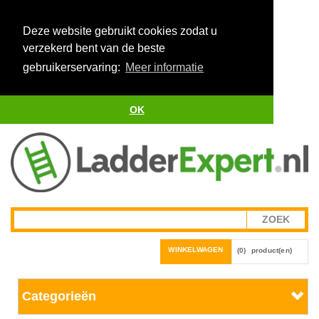
Deze website gebruikt cookies zodat u
verzekerd bent van de beste
gebruikerservaring:
Meer informatie
OK
WINKELWAGEN
(0)
product(en)
Categorieën