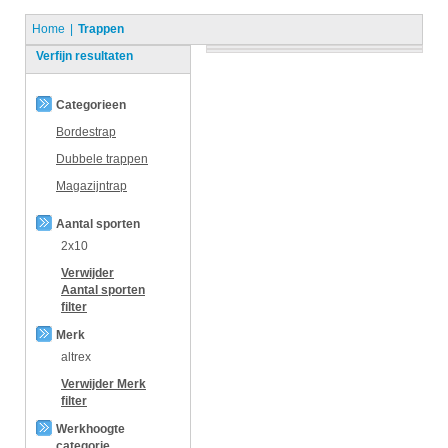
Home
Trappen
Verfijn resultaten
Categorieen
Bordestrap
Dubbele trappen
Magazijntrap
Aantal sporten
2x10
Verwijder
Aantal sporten
filter
Merk
altrex
Verwijder
Merk
filter
Werkhoogte
categorie