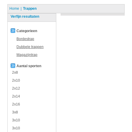
Home
Trappen
Verfijn resultaten
Categorieen
Bordestrap
Dubbele trappen
Magazijntrap
Aantal sporten
2x8
2x10
2x12
2x14
2x16
3x8
3x10
3x10