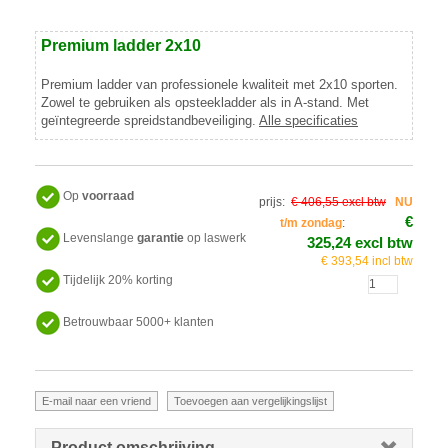
Premium ladder 2x10
Premium ladder van professionele kwaliteit met 2x10 sporten.
Zowel te gebruiken als opsteekladder als in A-stand. Met
geïntegreerde spreidstandbeveiliging.
Alle specificaties
Op
voorraad
prijs:
€ 406,55 excl btw
NU
€
t/m zondag
:
Levenslange
garantie
op laswerk
325,24 excl btw
€ 393,54 incl btw
Tijdelijk 20% korting
Betrouwbaar 5000+ klanten
Product omschrijving