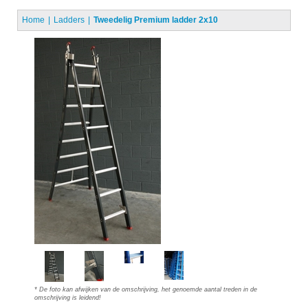
Home
Ladders
Tweedelig Premium ladder 2x10
* De foto kan afwijken van de omschrijving, het genoemde aantal treden in de
omschrijving is leidend!