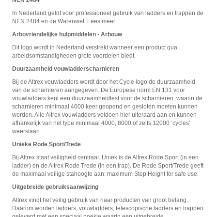
In Nederland geldt voor professioneel gebruik van ladders en trappen de
NEN 2484 en de Warenwet. Lees meer...
Arbovriendelijke hulpmiddelen - Arbouw
Dit logo wordt in Nederland verstrekt wanneer een product qua
arbeidsomstandigheden grote voordelen biedt.
Duurzaamheid vouwladderscharnieren
Bij de Altrex vouwladders wordt door het Cycle logo de duurzaamheid
van de scharnieren aangegeven. De Europese norm EN 131 voor
vouwladders kent een duurzaamheidtest voor de scharnieren, waarin de
scharnieren minimaal 4000 keer geopend en gesloten moeten kunnen
worden. Alle Altrex vouwladders voldoen hier uiteraard aan en kunnen
afhankelijk van het type minimaal 4000, 8000 of zelfs 12000 ‘cycles’
weerstaan.
Unieke Rode Sport/Trede
Bij Altrex staat veiligheid centraal. Uniek is de Altrex Rode Sport (in een
ladder) en de Altrex Rode Trede (in een trap). De Rode Sport/Trede geeft
de maximaal veilige stahoogte aan: maximum Step Height for safe use.
Uitgebreide gebruiksaanwijzing
Altrex vindt het veilig gebruik van haar producten van groot belang.
Daarom worden ladders, vouwladders, telescopische ladders en trappen
geleverd met een speciaal boekje waarin een uitgebreide