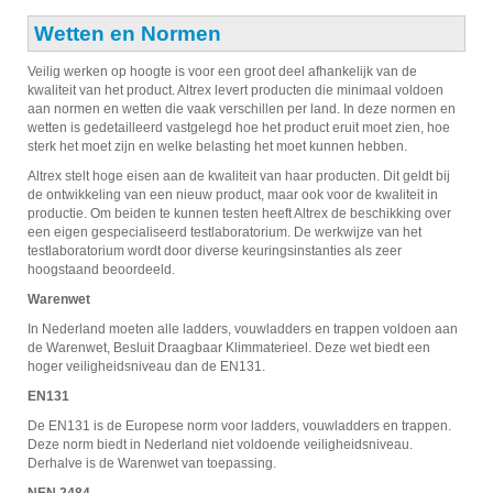
Wetten en Normen
Veilig werken op hoogte is voor een groot deel afhankelijk van de
kwaliteit van het product. Altrex levert producten die minimaal voldoen
aan normen en wetten die vaak verschillen per land. In deze normen en
wetten is gedetailleerd vastgelegd hoe het product eruit moet zien, hoe
sterk het moet zijn en welke belasting het moet kunnen hebben.
Altrex stelt hoge eisen aan de kwaliteit van haar producten. Dit geldt bij
de ontwikkeling van een nieuw product, maar ook voor de kwaliteit in
productie. Om beiden te kunnen testen heeft Altrex de beschikking over
een eigen gespecialiseerd testlaboratorium. De werkwijze van het
testlaboratorium wordt door diverse keuringsinstanties als zeer
hoogstaand beoordeeld.
Warenwet
In Nederland moeten alle ladders, vouwladders en trappen voldoen aan
de Warenwet, Besluit Draagbaar Klimmaterieel. Deze wet biedt een
hoger veiligheidsniveau dan de EN131.
EN131
De EN131 is de Europese norm voor ladders, vouwladders en trappen.
Deze norm biedt in Nederland niet voldoende veiligheidsniveau.
Derhalve is de Warenwet van toepassing.
NEN 2484