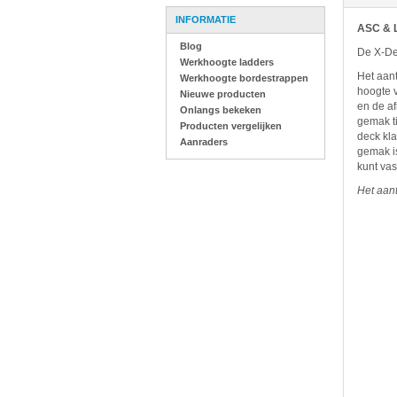
INFORMATIE
ASC & L
Blog
De X-De
Werkhoogte ladders
Het aant
Werkhoogte bordestrappen
hoogte 
Nieuwe producten
en de af
Onlangs bekeken
gemak ti
Producten vergelijken
deck kla
Aanraders
gemak is
kunt va
Het aant