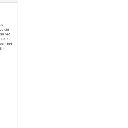
ale
106 cm
 om het
. De X-
anks het
die u