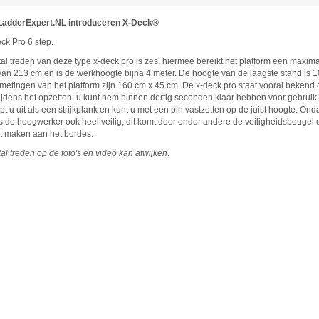
adderExpert.NL introduceren X-Deck®
ck Pro 6 step.
al treden van deze type x-deck pro is zes, hiermee bereikt het platform een maxim
van 213 cm en is de werkhoogte bijna 4 meter. De hoogte van de laagste stand is 
metingen van het platform zijn 160 cm x 45 cm. De x-deck pro staat vooral bekend
jdens het opzetten, u kunt hem binnen dertig seconden klaar hebben voor gebruik
pt u uit als een strijkplank en kunt u met een pin vastzetten op de juist hoogte. Ond
 de hoogwerker ook heel veilig, dit komt door onder andere de veiligheidsbeugel 
st maken aan het bordes.
al treden op de foto's en video kan afwijken
.