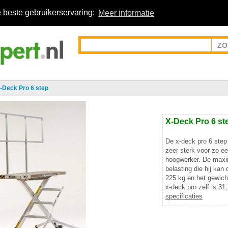
 beste gebruikerservaring:
Meer informatie
-Deck Pro 6 step
X-Deck Pro 6 st
De x-deck pro 6 step
zeer sterk voor zo e
hoogwerker. De max
belasting die hij kan 
225 kg en het gewich
x-deck pro zelf is 31
specificaties