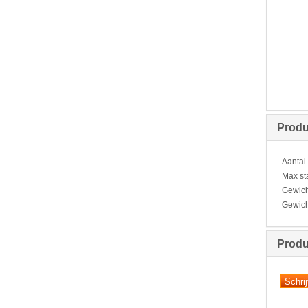
Produ
Aantal
Max st
Gewich
Gewich
Produ