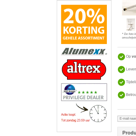
* De foto 
omschrijvin
Op
vo
Leven
Tijdel
Betro
Produ