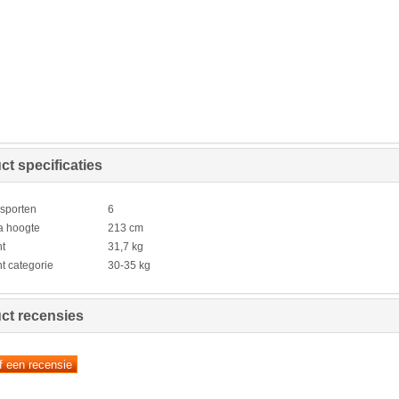
ct specificaties
 sporten
6
a hoogte
213 cm
t
31,7 kg
t categorie
30-35 kg
ct recensies