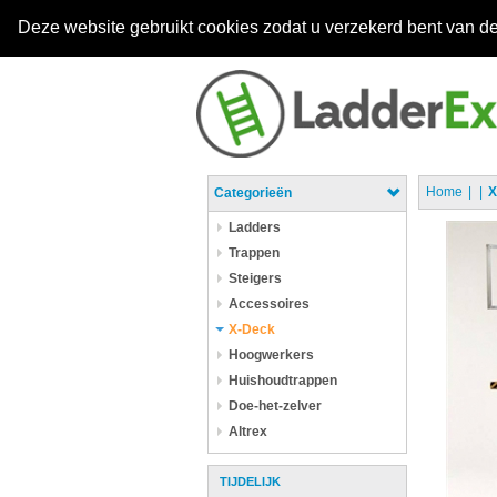
Deze website gebruikt cookies zodat u verzekerd bent van de
Home
X
Categorieën
Ladders
Trappen
Steigers
Accessoires
X-Deck
Hoogwerkers
Huishoudtrappen
Doe-het-zelver
Altrex
TIJDELIJK