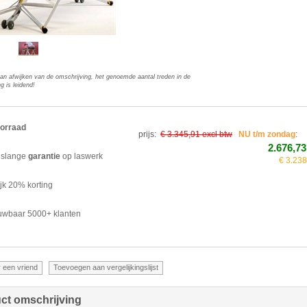
kan afwijken van de omschrijving, het genoemde aantal treden in de
g is leidend!
orraad
prijs:
€ 3.345,91 excl btw
NU t/m zondag
:
2.676,73
slange
garantie
op laswerk
€ 3.238
ijk 20% korting
uwbaar 5000+ klanten
ct omschrijving