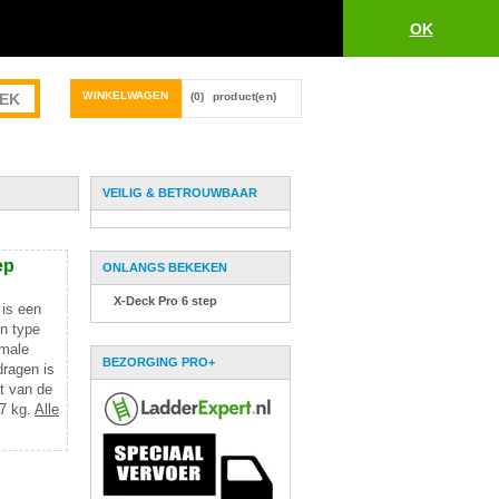
OK
WINKELWAGEN
(0)
product(en)
VEILIG & BETROUWBAAR
ep
ONLANGS BEKEKEN
X-Deck Pro 6 step
 is een
en type
imale
BEZORGING PRO+
dragen is
t van de
,7 kg.
Alle