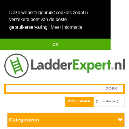
Deze website gebruikt cookies zodat u
verzekerd bent van de beste
gebruikerservaring:
Meer informatie
OK
WINKELWAGEN
(0)
product(en)
Categorieën