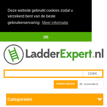
Deze website gebruikt cookies zodat u
verzekerd bent van de beste
gebruikerservaring:
Meer informatie
OK
WINKELWAGEN
(0)
product(en)
Categorieën