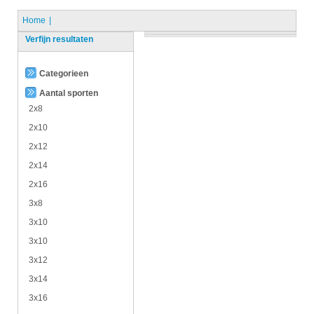
Home
Verfijn resultaten
Categorieen
Aantal sporten
2x8
2x10
2x12
2x14
2x16
3x8
3x10
3x10
3x12
3x14
3x16