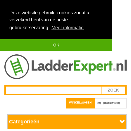
Deze website gebruikt cookies zodat u
verzekerd bent van de beste
gebruikerservaring:
Meer informatie
OK
WINKELWAGEN
(0)
product(en)
Categorieën