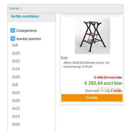
Home
Verfijn resultaten
Categorieen
Aantal sporten
2x8
2x10
Sale
2x12
Altrex Multi-functionele bouw- en
industrietrap X-Pro®
2x14
2x16
€ 490,54 excl btw
€ 392,44 excl btw
3x8
€ 474,85 incl btw
Deze prijs >> nog
1 stuks
3x10
3x10
3x12
3x14
3x16