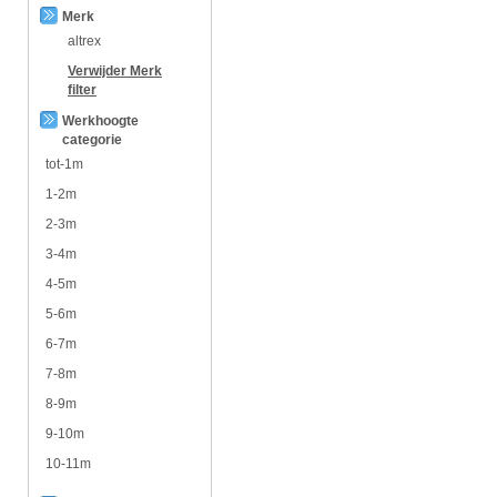
Merk
altrex
Verwijder
Merk
filter
Werkhoogte
categorie
tot-1m
1-2m
2-3m
3-4m
4-5m
5-6m
6-7m
7-8m
8-9m
9-10m
10-11m