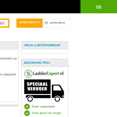
OK
WINKELWAGEN
(0)
product(en)
VEILIG & BETROUWBAAR
zaamheden op
BEZORGING PRO+
de categorie