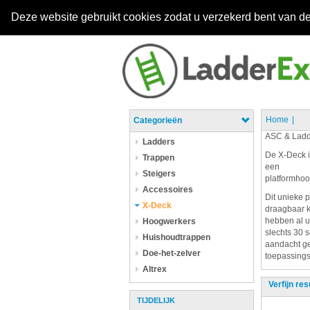
Deze website gebruikt cookies zodat u verzekerd bent van de
Home
Categorieën
ASC & Ladd
Ladders
De X-Deck i
Trappen
een
Steigers
platformhoo
Accessoires
Dit unieke 
X-Deck
draagbaar k
hebben al u
Hoogwerkers
slechts 30 
Huishoudtrappen
aandacht ge
Doe-het-zelver
toepassings 
Altrex
Verfijn res
TIJDELIJK