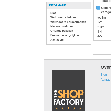
categ
INFORMATIE
Opberg
catego
Blog
Werkhoogte ladders
tot-1m
Werkhoogte bordestrappen
1-2m
Nieuwe producten
2-3m
Onlangs bekeken
3-4m
Producten vergelijken
4-5m
Aanraders
Over
Blog
Aanrad