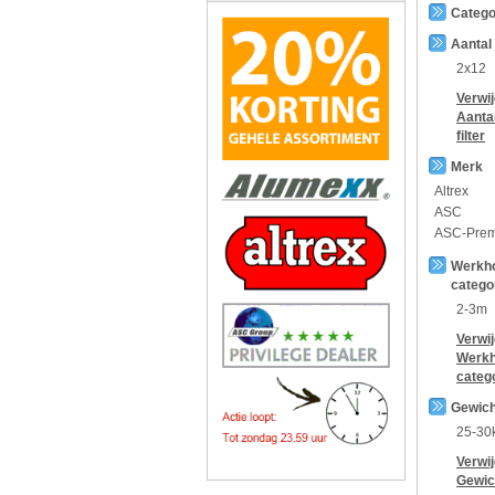
Catego
Aantal
2x12
Verwi
Aanta
filter
Merk
Altrex
ASC
ASC-Pre
Werkh
catego
2-3m
Verwi
Werkh
categ
Gewich
25-30
Verwi
Gewic