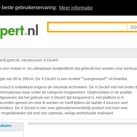
 beste gebruikerservaring:
Meer informatie
erExpert.NL introduceren X-Deck®
s een mobiel in- en uitklapbaar werkplatform dat gebruikt kan worden voor werk
gte van 80 to 280cm. De X-Deck® is een noviteit ""overgewaaid"" uit Amerika.
product is ontwikkeld volgens de nieuwste technieken. De X-Deck® valt niet onder 
limmateriaal maar onder de categorie hoogwerkers. Onderzoeken in de praktijk
itgewezen dat het gebruik van X-Deck® tijd besparend is. Het platform is in
seconden gereed om mee te werken en heeft tijdens de laatste 4 beurzen veel
trokken. De X-Deck® is een zeer gebruikersvriendelijk product met heel veel
mogelijkheden dat snel een optimale, veilige werksituatie realiseert.
ultaten