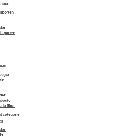
rieen
 sporten
jder
l sporten
mium
oogte
rie
jder
oogte
orie
filter
t categorie
kg
jder
ht