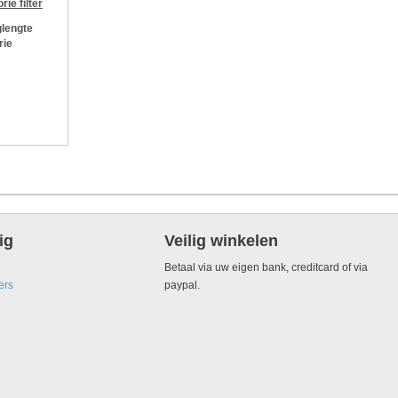
orie
filter
lengte
rie
ig
Veilig winkelen
Betaal via uw eigen bank, creditcard of via
ers
paypal.