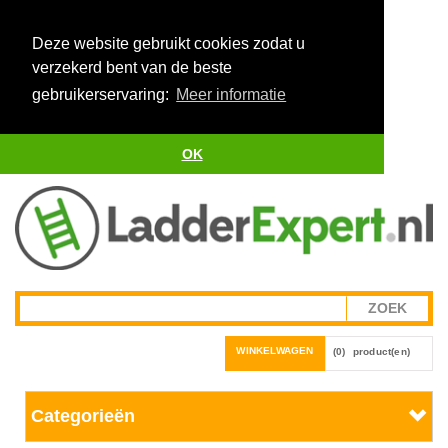
Deze website gebruikt cookies zodat u
verzekerd bent van de beste
gebruikerservaring:
Meer informatie
OK
WINKELWAGEN
(0)
product(en)
Categorieën