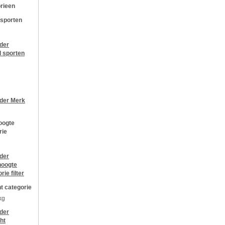
rieen
 sporten
jder
l sporten
jder
Merk
oogte
rie
jder
oogte
orie
filter
t categorie
kg
jder
ht