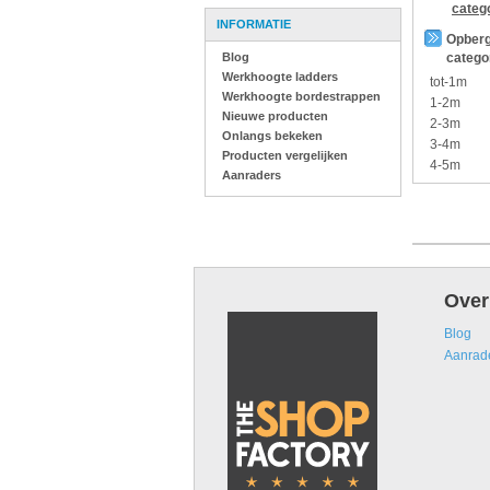
categ
INFORMATIE
Opberg
Blog
catego
Werkhoogte ladders
tot-1m
Werkhoogte bordestrappen
1-2m
Nieuwe producten
2-3m
Onlangs bekeken
3-4m
Producten vergelijken
4-5m
Aanraders
Over
Blog
Aanrad