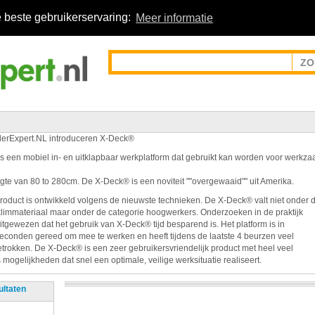
 beste gebruikerservaring:
Meer informatie
erExpert.NL introduceren X-Deck®
s een mobiel in- en uitklapbaar werkplatform dat gebruikt kan worden voor werk
gte van 80 to 280cm. De X-Deck® is een noviteit ""overgewaaid"" uit Amerika.
product is ontwikkeld volgens de nieuwste technieken. De X-Deck® valt niet onder 
limmateriaal maar onder de categorie hoogwerkers. Onderzoeken in de praktijk
itgewezen dat het gebruik van X-Deck® tijd besparend is. Het platform is in
seconden gereed om mee te werken en heeft tijdens de laatste 4 beurzen veel
trokken. De X-Deck® is een zeer gebruikersvriendelijk product met heel veel
mogelijkheden dat snel een optimale, veilige werksituatie realiseert.
ultaten