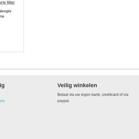
orie
filter
lengte
rie
ig
Veilig winkelen
Betaal via uw eigen bank, creditcard of via
ers
paypal.