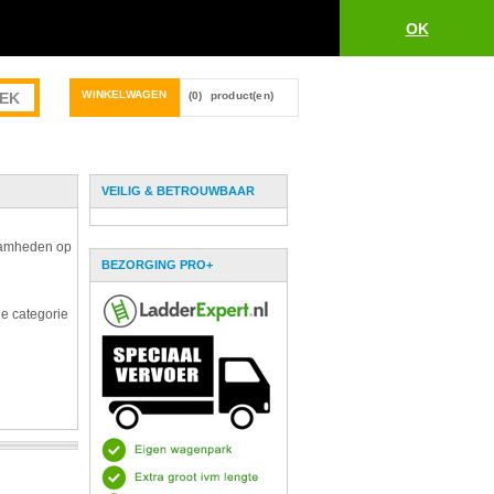
OK
WINKELWAGEN
(0)
product(en)
VEILIG & BETROUWBAAR
zaamheden op
BEZORGING PRO+
de categorie