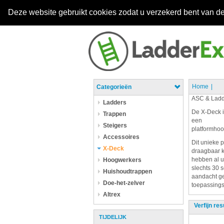
Deze website gebruikt cookies zodat u verzekerd bent van de
Home
Categorieën
ASC & Ladd
Ladders
De X-Deck i
Trappen
een
Steigers
platformhoo
Accessoires
Dit unieke 
X-Deck
draagbaar k
hebben al u
Hoogwerkers
slechts 30 
Huishoudtrappen
aandacht ge
Doe-het-zelver
toepassings 
Altrex
Verfijn res
TIJDELIJK