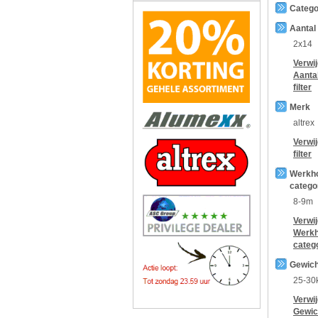
Catego
Aantal
2x14
Verwi
Aanta
filter
Merk
altrex
Verwi
filter
Werkh
catego
8-9m
Verwi
Werkh
categ
Gewich
25-30
Verwi
Gewic