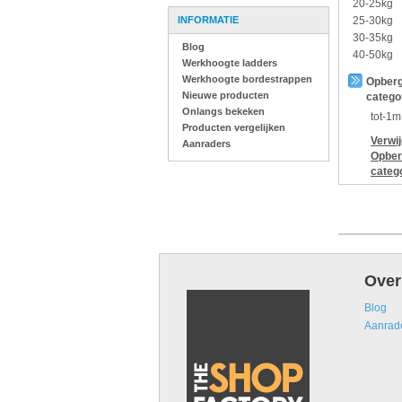
20-25kg
INFORMATIE
25-30kg
30-35kg
Blog
40-50kg
Werkhoogte ladders
Werkhoogte bordestrappen
Opberg
Nieuwe producten
catego
Onlangs bekeken
tot-1m
Producten vergelijken
Verwi
Aanraders
Opber
categ
Over
Blog
Aanrad