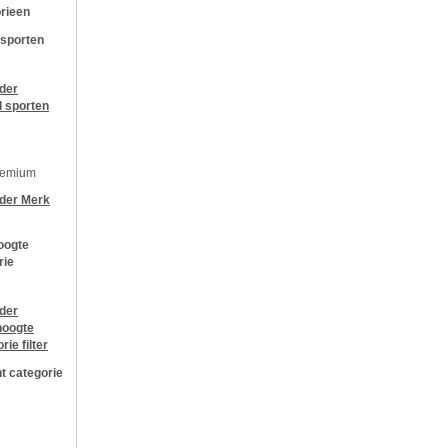
rieen
 sporten
jder
l sporten
remium
jder
Merk
oogte
rie
jder
oogte
orie
filter
t categorie