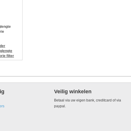
lengte
rie
jder
glengte
orie
filter
ig
Veilig winkelen
Betaal via uw eigen bank, creditcard of via
ers
paypal.