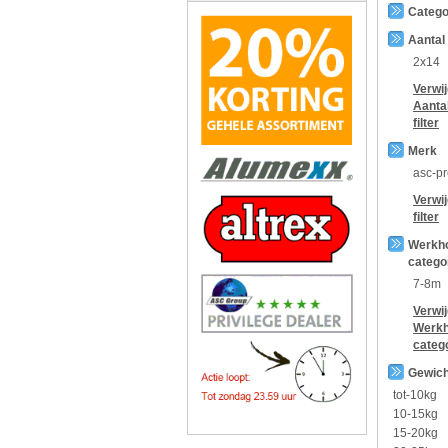
Catego
Aantal
2x14
Verwi
Aanta
filter
Merk
asc-p
Verwi
filter
Werkh
catego
7-8m
Verwi
Werkh
categ
Gewich
tot-10kg
10-15kg
15-20kg