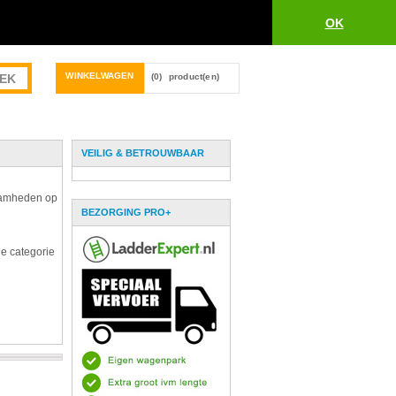
OK
WINKELWAGEN
(0)
product(en)
VEILIG & BETROUWBAAR
zaamheden op
BEZORGING PRO+
de categorie