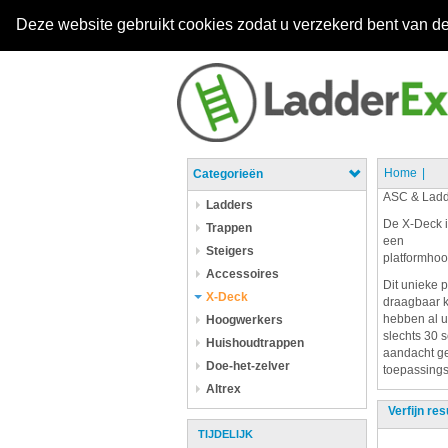
Deze website gebruikt cookies zodat u verzekerd bent van de
Home
Categorieën
ASC & Ladd
Ladders
De X-Deck i
Trappen
een
Steigers
platformhoo
Accessoires
Dit unieke 
X-Deck
draagbaar k
hebben al u
Hoogwerkers
slechts 30 
Huishoudtrappen
aandacht ge
Doe-het-zelver
toepassings 
Altrex
Verfijn res
TIJDELIJK