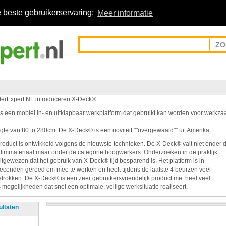
 beste gebruikerservaring:
Meer informatie
erExpert.NL introduceren X-Deck®
s een mobiel in- en uitklapbaar werkplatform dat gebruikt kan worden voor werk
gte van 80 to 280cm. De X-Deck® is een noviteit ""overgewaaid"" uit Amerika.
product is ontwikkeld volgens de nieuwste technieken. De X-Deck® valt niet onder 
limmateriaal maar onder de categorie hoogwerkers. Onderzoeken in de praktijk
itgewezen dat het gebruik van X-Deck® tijd besparend is. Het platform is in
seconden gereed om mee te werken en heeft tijdens de laatste 4 beurzen veel
trokken. De X-Deck® is een zeer gebruikersvriendelijk product met heel veel
mogelijkheden dat snel een optimale, veilige werksituatie realiseert.
ultaten