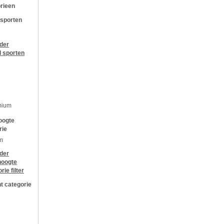
rieen
 sporten
jder
l sporten
mium
oogte
rie
m
jder
oogte
orie
filter
t categorie