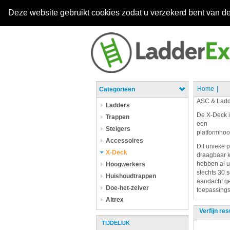
Deze website gebruikt cookies zodat u verzekerd bent van de
Home
Categorieën
ASC & Ladd
Ladders
De X-Deck i
Trappen
een
Steigers
platformhoo
Accessoires
Dit unieke 
X-Deck
draagbaar k
hebben al u
Hoogwerkers
slechts 30 
Huishoudtrappen
aandacht ge
Doe-het-zelver
toepassings 
Altrex
Verfijn res
TIJDELIJK