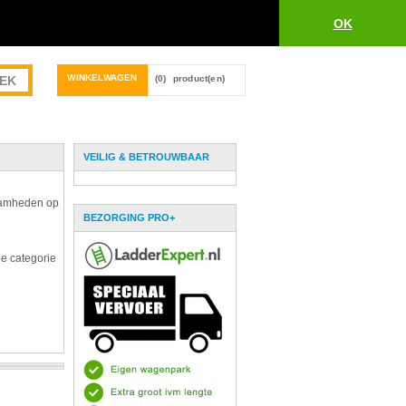
OK
WINKELWAGEN
(0)
product(en)
VEILIG & BETROUWBAAR
zaamheden op
BEZORGING PRO+
de categorie