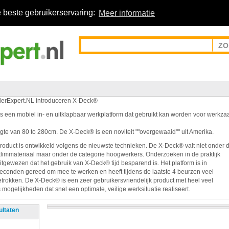
 beste gebruikerservaring:
Meer informatie
erExpert.NL introduceren X-Deck®
s een mobiel in- en uitklapbaar werkplatform dat gebruikt kan worden voor werk
gte van 80 to 280cm. De X-Deck® is een noviteit ""overgewaaid"" uit Amerika.
product is ontwikkeld volgens de nieuwste technieken. De X-Deck® valt niet onder 
limmateriaal maar onder de categorie hoogwerkers. Onderzoeken in de praktijk
itgewezen dat het gebruik van X-Deck® tijd besparend is. Het platform is in
seconden gereed om mee te werken en heeft tijdens de laatste 4 beurzen veel
trokken. De X-Deck® is een zeer gebruikersvriendelijk product met heel veel
mogelijkheden dat snel een optimale, veilige werksituatie realiseert.
ultaten