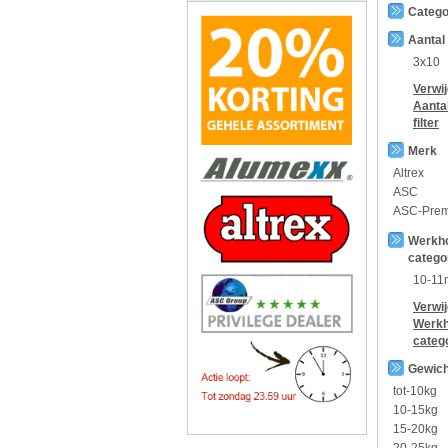
Catego
Aantal
3x10
Verwi
Aanta
filter
Merk
Altrex
ASC
ASC-Pre
Werkh
catego
10-11
Verwi
Werkh
categ
Gewich
tot-10kg
10-15kg
15-20kg