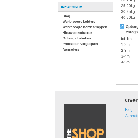
20-25kg
25-30kg
INFORMATIE
30-35kg
Blog
40-50kg
Werkhoogte ladders
Opberg
Werkhoogte bordestrappen
catego
Nieuwe producten
Onlangs bekeken
tot-1m
Producten vergelijken
1-2m
Aanraders
2-3m
3-4m
4-5m
Over
Blog
Aanrad