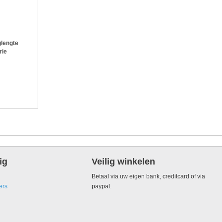
lengte
rie
ig
Veilig winkelen
Betaal via uw eigen bank, creditcard of via
ers
paypal.