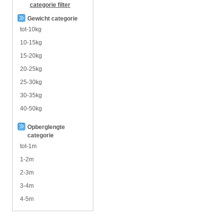
categorie
filter
Gewicht categorie
tot-10kg
10-15kg
15-20kg
20-25kg
25-30kg
30-35kg
40-50kg
Opberglengte
categorie
tot-1m
1-2m
2-3m
3-4m
4-5m