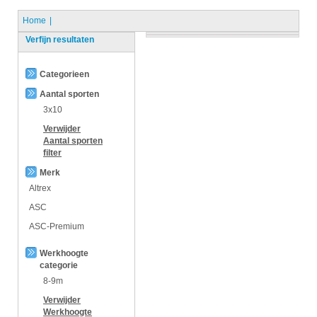
Home
Verfijn resultaten
Categorieen
Aantal sporten
3x10
Verwijder
Aantal sporten
filter
Merk
Altrex
ASC
ASC-Premium
Werkhoogte
categorie
8-9m
Verwijder
Werkhoogte