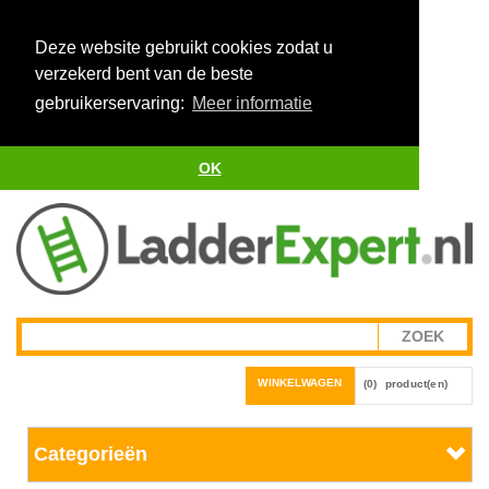
Deze website gebruikt cookies zodat u
verzekerd bent van de beste
gebruikerservaring:
Meer informatie
OK
WINKELWAGEN
(0)
product(en)
Categorieën