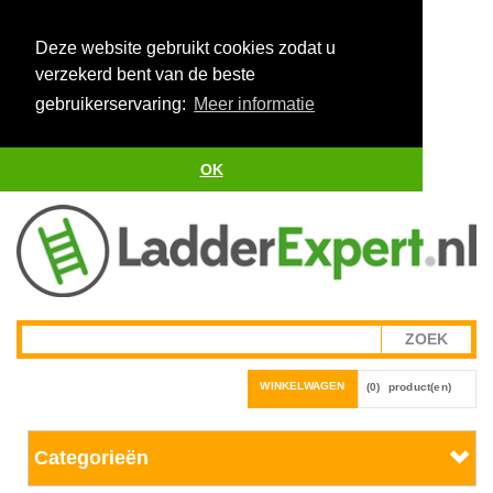
Deze website gebruikt cookies zodat u
verzekerd bent van de beste
gebruikerservaring:
Meer informatie
OK
WINKELWAGEN
(0)
product(en)
Categorieën