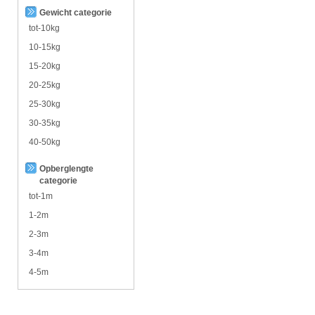
Gewicht categorie
tot-10kg
10-15kg
15-20kg
20-25kg
25-30kg
30-35kg
40-50kg
Opberglengte
categorie
tot-1m
1-2m
2-3m
3-4m
4-5m