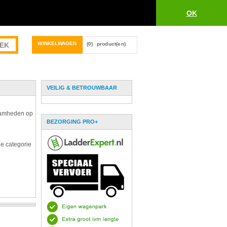
OK
WINKELWAGEN
(0)
product(en)
VEILIG & BETROUWBAAR
zaamheden op
BEZORGING PRO+
de categorie