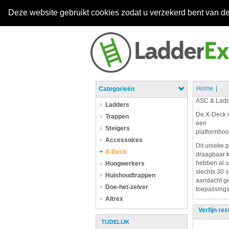
Deze website gebruikt cookies zodat u verzekerd bent van de
Home
Categorieën
ASC & Ladd
Ladders
De X-Deck i
Trappen
een
Steigers
platformhoo
Accessoires
Dit unieke 
X-Deck
draagbaar k
hebben al u
Hoogwerkers
slechts 30 
Huishoudtrappen
aandacht ge
Doe-het-zelver
toepassings 
Altrex
Verfijn res
TIJDELIJK