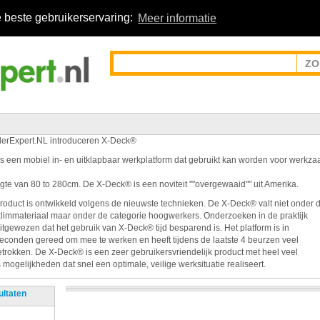
 beste gebruikerservaring:
Meer informatie
erExpert.NL introduceren X-Deck®
s een mobiel in- en uitklapbaar werkplatform dat gebruikt kan worden voor werk
gte van 80 to 280cm. De X-Deck® is een noviteit ""overgewaaid"" uit Amerika.
product is ontwikkeld volgens de nieuwste technieken. De X-Deck® valt niet onder 
limmateriaal maar onder de categorie hoogwerkers. Onderzoeken in de praktijk
itgewezen dat het gebruik van X-Deck® tijd besparend is. Het platform is in
seconden gereed om mee te werken en heeft tijdens de laatste 4 beurzen veel
trokken. De X-Deck® is een zeer gebruikersvriendelijk product met heel veel
mogelijkheden dat snel een optimale, veilige werksituatie realiseert.
ultaten