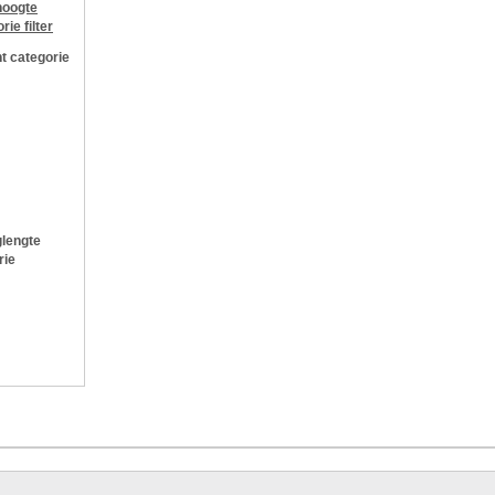
oogte
orie
filter
t categorie
lengte
rie