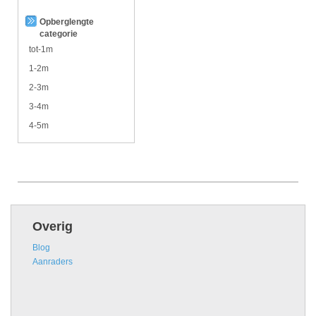
Opberglengte
categorie
tot-1m
1-2m
2-3m
3-4m
4-5m
Overig
Blog
Aanraders