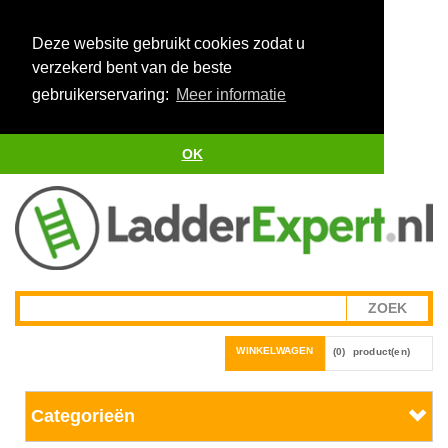
Deze website gebruikt cookies zodat u
verzekerd bent van de beste
gebruikerservaring:
Meer informatie
OK
WINKELWAGEN
(0)
product(en)
Categorieën