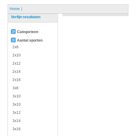
Home
Verfijn resultaten
Categorieen
Aantal sporten
2x8
2x10
2x12
2x14
2x16
3x8
3x10
3x10
3x12
3x14
3x16