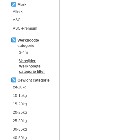
Merk
Altrex
ASC
ASC-Premium
Werkhoogte
categorie
3-4m
Verwijder
Werkhoogte
categorie
filter
Gewicht categorie
tot-10kg
10-15kg
15-20kg
20-25kg
25-30kg
30-35kg
40-50kg