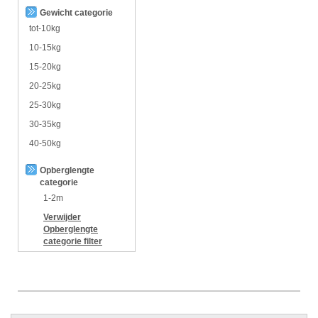
Gewicht categorie
tot-10kg
10-15kg
15-20kg
20-25kg
25-30kg
30-35kg
40-50kg
Opberglengte
categorie
1-2m
Verwijder
Opberglengte
categorie
filter