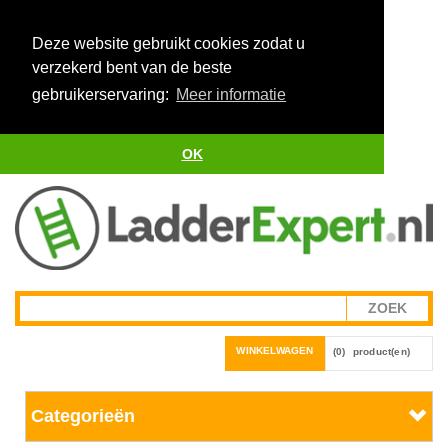
Deze website gebruikt cookies zodat u
verzekerd bent van de beste
gebruikerservaring:
Meer informatie
OK
WINKELWAGEN
(0)
product(en)
Categorieën