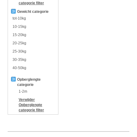
categorie
filter
Gewicht categorie
tot-10kg
10-15kg
15-20kg
20-25kg
25-30kg
30-35kg
40-50kg
Opberglengte
categorie
1-2m
Verwijder
Opberglengte
categorie
filter