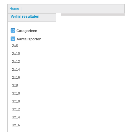
Home
Verfijn resultaten
Categorieen
Aantal sporten
2x8
2x10
2x12
2x14
2x16
3x8
3x10
3x10
3x12
3x14
3x16