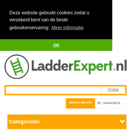
Deze website gebruikt cookies zodat u
verzekerd bent van de beste
gebruikerservaring:
Meer informatie
OK
WINKELWAGEN
(0)
product(en)
Categorieën