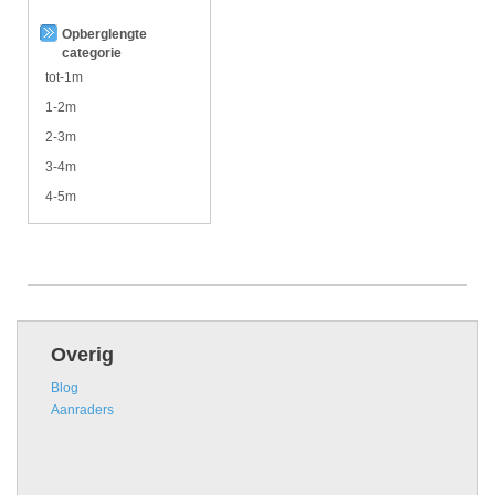
Opberglengte
categorie
tot-1m
1-2m
2-3m
3-4m
4-5m
Overig
Blog
Aanraders