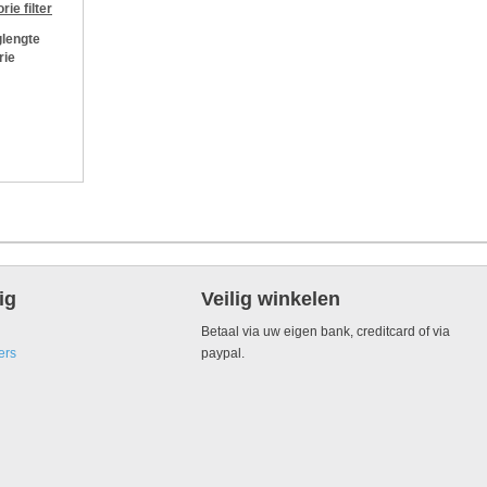
orie
filter
lengte
rie
ig
Veilig winkelen
Betaal via uw eigen bank, creditcard of via
ers
paypal.