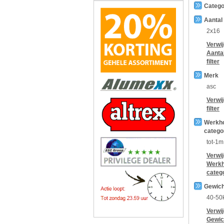
Catego
Aantal
2x16
Verwi
Aanta
filter
Merk
asc
Verwi
filter
Werkh
catego
tot-1m
Verwi
Werkh
categ
Gewich
40-50
Verwi
Gewic