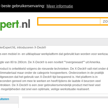
 beste gebruikerservaring:
Meer informatie
erExpert.NL introduceren X-Deck®
s een mobiel in- en uitklapbaar werkplatform dat gebruikt kan worden voor werk
gte van 80 to 280cm. De X-Deck® is een noviteit ""overgewaaid"" uit Amerika.
product is ontwikkeld volgens de nieuwste technieken. De X-Deck® valt niet onder 
limmateriaal maar onder de categorie hoogwerkers. Onderzoeken in de praktijk
itgewezen dat het gebruik van X-Deck® tijd besparend is. Het platform is in
seconden gereed om mee te werken en heeft tijdens de laatste 4 beurzen veel
trokken. De X-Deck® is een zeer gebruikersvriendelijk product met heel veel
mogelijkheden dat snel een optimale, veilige werksituatie realiseert.
ultaten