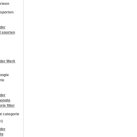
rieen
 sporten
jder
l sporten
jder
Merk
oogte
rie
jder
oogte
orie
filter
t categorie
kg
jder
ht