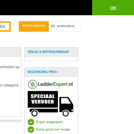
OK
WINKELWAGEN
(0)
product(en)
VEILIG & BETROUWBAAR
zaamheden op
BEZORGING PRO+
de categorie