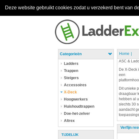
Deze website gebruikt cookies zodat u verzekerd bent van de
Home
Categorieën
ASC & Ladd
Ladders
De X-Deck i
Trappen
een
Steigers
platformhoo
Accessoires
Dit unieke 
X-Deck
draagbaar k
hebben al u
Hoogwerkers
slechts 30 
Huishoudtrappen
aandacht ge
Doe-het-zelver
toepassings 
Altrex
Verfijn res
TIJDELIJK