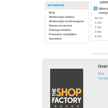
categ
INFORMATIE
Opberg
Blog
catego
Werkhoogte ladders
tot-1m
Werkhoogte bordestrappen
1-2m
Nieuwe producten
2-3m
Onlangs bekeken
3-4m
Producten vergelijken
4-5m
Aanraders
Over
Blog
Aanrad