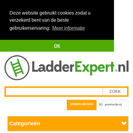
Deze website gebruikt cookies zodat u
verzekerd bent van de beste
gebruikerservaring:
Meer informatie
OK
WINKELWAGEN
(0)
product(en)
Categorieën