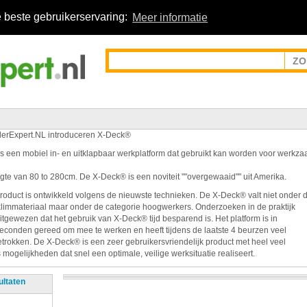
 beste gebruikerservaring:
Meer informatie
erExpert.NL introduceren X-Deck®
s een mobiel in- en uitklapbaar werkplatform dat gebruikt kan worden voor werk
gte van 80 to 280cm. De X-Deck® is een noviteit ""overgewaaid"" uit Amerika.
product is ontwikkeld volgens de nieuwste technieken. De X-Deck® valt niet onder 
limmateriaal maar onder de categorie hoogwerkers. Onderzoeken in de praktijk
itgewezen dat het gebruik van X-Deck® tijd besparend is. Het platform is in
seconden gereed om mee te werken en heeft tijdens de laatste 4 beurzen veel
trokken. De X-Deck® is een zeer gebruikersvriendelijk product met heel veel
mogelijkheden dat snel een optimale, veilige werksituatie realiseert.
ultaten