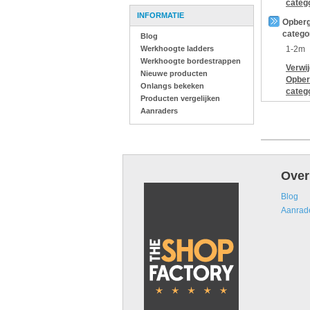
categ
INFORMATIE
Opberg
catego
Blog
Werkhoogte ladders
1-2m
Werkhoogte bordestrappen
Verwi
Nieuwe producten
Opber
Onlangs bekeken
categ
Producten vergelijken
Aanraders
Over
Blog
Aanrad