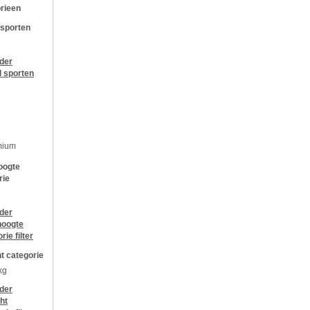
rieen
 sporten
jder
l sporten
mium
oogte
rie
jder
oogte
orie
filter
t categorie
kg
jder
ht