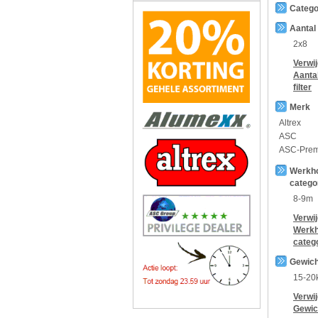
Catego
Aantal
2x8
Verwi
Aanta
filter
Merk
Altrex
ASC
ASC-Pre
Werkh
catego
8-9m
Verwi
Werkh
categ
Gewich
15-20
Verwi
Gewic