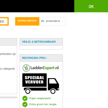
OK
WINKELWAGEN
(0)
product(en)
VEILIG & BETROUWBAAR
zaamheden op
BEZORGING PRO+
de categorie