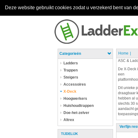
Deze website gebruikt cookies zodat u verzekerd bent van de
Home
Categorieën
ASC & Ladd
Ladders
De X-Deck i
Trappen
een
Steigers
platformhoo
Accessoires
Dit unieke 
X-Deck
draagbaar k
hebben al u
Hoogwerkers
slechts 30 
Huishoudtrappen
aandacht ge
Doe-het-zelver
toepassings 
Altrex
Verfijn res
TIJDELIJK