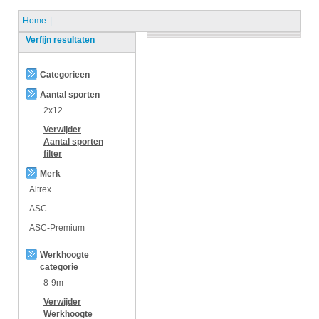
Home
Verfijn resultaten
Categorieen
Aantal sporten
2x12
Verwijder
Aantal sporten
filter
Merk
Altrex
ASC
ASC-Premium
Werkhoogte
categorie
8-9m
Verwijder
Werkhoogte