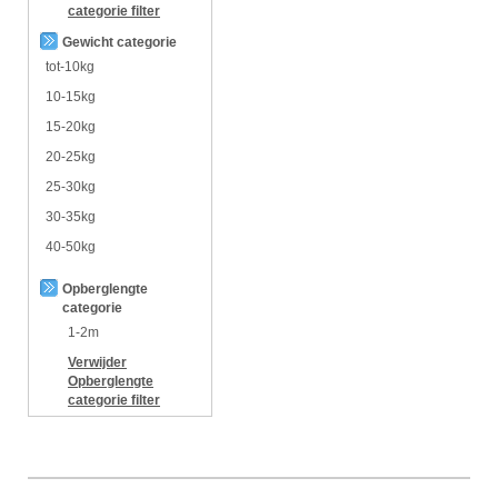
categorie
filter
Gewicht categorie
tot-10kg
10-15kg
15-20kg
20-25kg
25-30kg
30-35kg
40-50kg
Opberglengte
categorie
1-2m
Verwijder
Opberglengte
categorie
filter