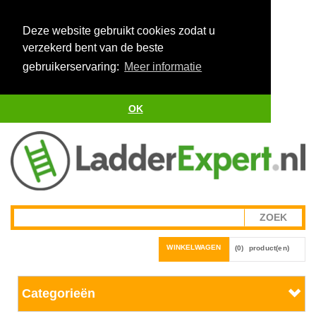
Deze website gebruikt cookies zodat u
verzekerd bent van de beste
gebruikerservaring:
Meer informatie
OK
WINKELWAGEN
(0)
product(en)
Categorieën