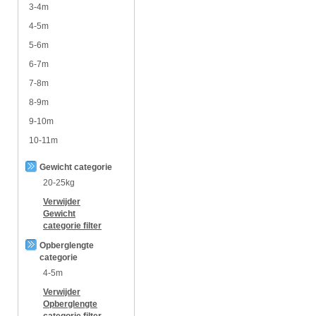
3-4m
4-5m
5-6m
6-7m
7-8m
8-9m
9-10m
10-11m
Gewicht categorie
20-25kg
Verwijder
Gewicht
categorie
filter
Opberglengte
categorie
4-5m
Verwijder
Opberglengte
categorie
filter