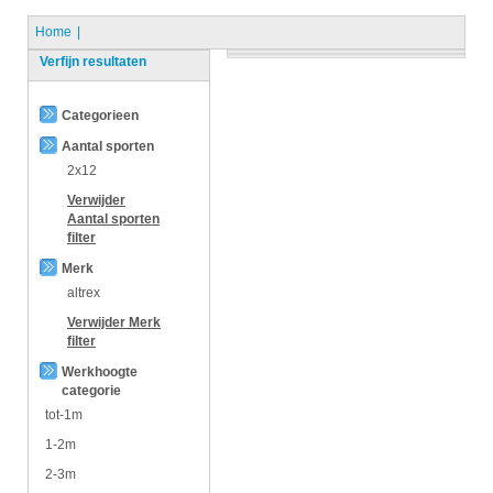
Home
Verfijn resultaten
Categorieen
Aantal sporten
2x12
Verwijder
Aantal sporten
filter
Merk
altrex
Verwijder
Merk
filter
Werkhoogte
categorie
tot-1m
1-2m
2-3m