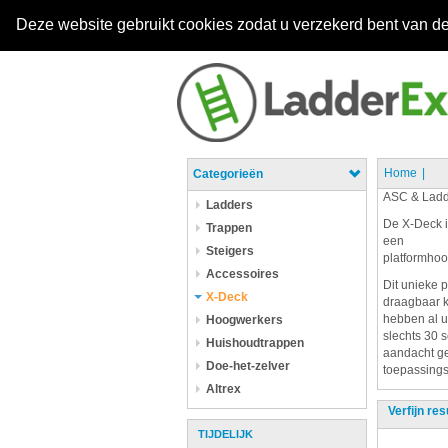
Deze website gebruikt cookies zodat u verzekerd bent van de
Home
Categorieën
ASC & Ladd
Ladders
De X-Deck i
Trappen
een
Steigers
platformhoo
Accessoires
Dit unieke 
X-Deck
draagbaar k
hebben al u
Hoogwerkers
slechts 30 
Huishoudtrappen
aandacht ge
Doe-het-zelver
toepassings 
Altrex
Verfijn res
TIJDELIJK