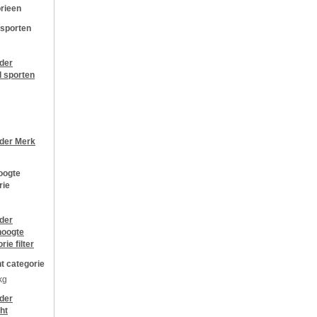
rieen
 sporten
jder
l sporten
jder
Merk
oogte
rie
jder
oogte
orie
filter
t categorie
kg
jder
ht