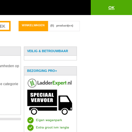
OK
WINKELWAGEN
(0)
product(en)
VEILIG & BETROUWBAAR
zaamheden op
BEZORGING PRO+
de categorie