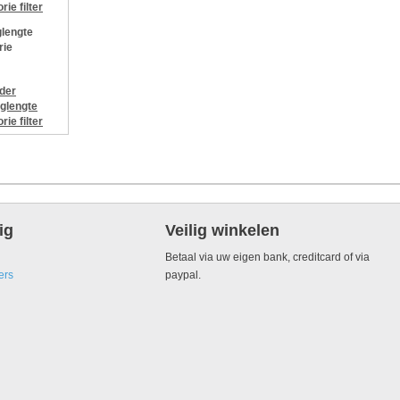
orie
filter
lengte
rie
jder
glengte
orie
filter
ig
Veilig winkelen
Betaal via uw eigen bank, creditcard of via
ers
paypal.