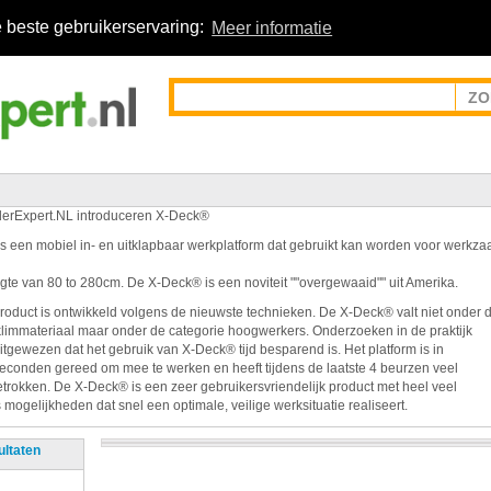
 beste gebruikerservaring:
Meer informatie
erExpert.NL introduceren X-Deck®
s een mobiel in- en uitklapbaar werkplatform dat gebruikt kan worden voor werk
gte van 80 to 280cm. De X-Deck® is een noviteit ""overgewaaid"" uit Amerika.
product is ontwikkeld volgens de nieuwste technieken. De X-Deck® valt niet onder 
limmateriaal maar onder de categorie hoogwerkers. Onderzoeken in de praktijk
itgewezen dat het gebruik van X-Deck® tijd besparend is. Het platform is in
seconden gereed om mee te werken en heeft tijdens de laatste 4 beurzen veel
trokken. De X-Deck® is een zeer gebruikersvriendelijk product met heel veel
mogelijkheden dat snel een optimale, veilige werksituatie realiseert.
ultaten