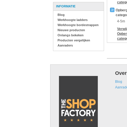
categ
INFORMATIE
Opberg
Blog
catego
Werkhoogte ladders
4-5m
Werkhoogte bordestrappen
Verwi
Nieuwe producten
Opber
Onlangs bekeken
categ
Producten vergelijken
Aanraders
Over
Blog
Aanrad